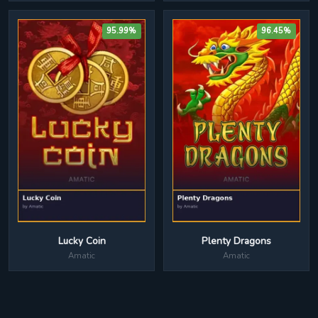
95.99%
96.45%
Lucky Coin
Plenty Dragons
Amatic
Amatic