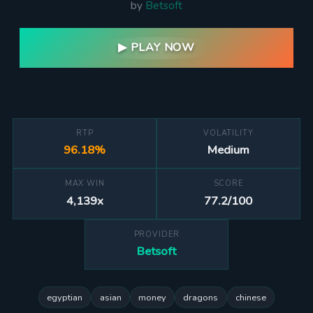
by
Betsoft
▶ PLAY NOW
RTP
VOLATILITY
96.18%
Medium
MAX WIN
SCORE
4,139x
77.2/100
PROVIDER
Betsoft
egyptian
asian
money
dragons
chinese