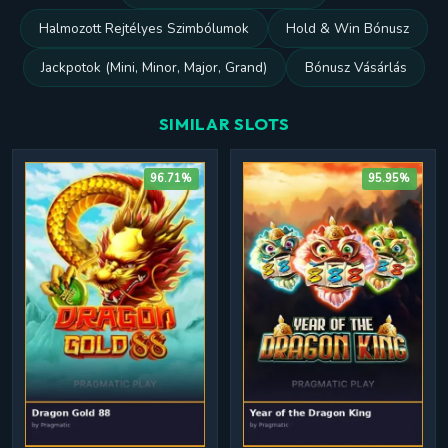
Halmozott Rejtélyes Szimbólumok
Hold & Win Bónusz
Jackpotok (Mini, Minor, Major, Grand)
Bónusz Vásárlás
SIMILAR SLOTS
96.71%
95.95%