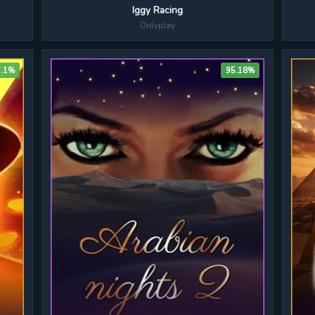
Iggy Racing
Onlyplay
7.1%
95.18%