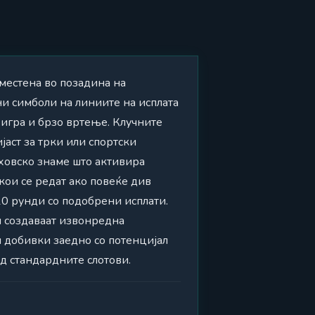
 сместена во позадина на
ни симболи на линиите на исплата
 игра и брзо вртење. Клучните
јаст за трки или спортски
аховско знаме што активира
кои се редат ако повеќе див
10 рунди со подобрени исплати.
н создаваат извонредна
и добивки заедно со потенцијал
д стандардните слотови.