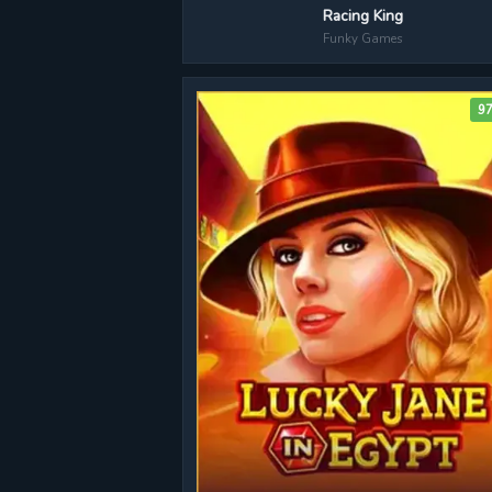
Racing King
Funky Games
9