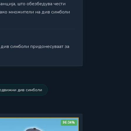
анција, што обезбедува чести
 како множители на див симболи
 див симболи придонесуваат за
одвижни див симболи
96.04%