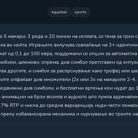
egyptian
sports
со 5 макари, 3 реда и 20 линии на исплата, со тема за трки
ека во ноќта. Играњето вклучува совпаѓање на 3+ идентич
жат од 0,1 до 100 евра, поддржани со опции за автоматска
обили, шлемови, опрема, див симбол претставен од ентузи
нува другите, и симбол за распрснување како трофеј или ш
ите опфаќаат див множители (2x или 3x на макарите 2-4, 
подвижни див симболи, и бесплатни вртења кои нудат до 
е анимации на брзи возила и аудиото што пумпа адренали
97% RTP и ниска до средна варијанција, нуди чести помал
се преку избалансирана механика и нурнување во трките на