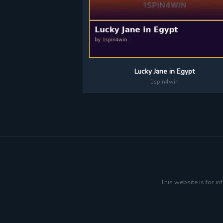
Lucky Jane in Egypt
1spin4win
This website is for i