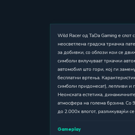
Wild Racer од TaDa Gaming е слот 
неосветлена градска тркачка пат
за добивки, со облози кои се дви
симболи вклучуваат тркачки автом
автомобил што гори, кој ги заме
бесплатни вртења. Карактеристик
симболи придонесат), лепливи и 
Неонската естетика, динамичнит
атмосфера на голема брзина. Со 
до 2.000x влогот, разликувајќи 
Gameplay