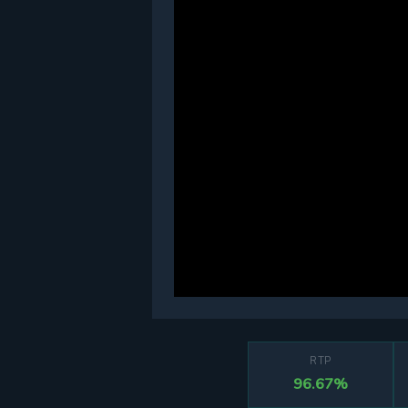
RTP
96.67%