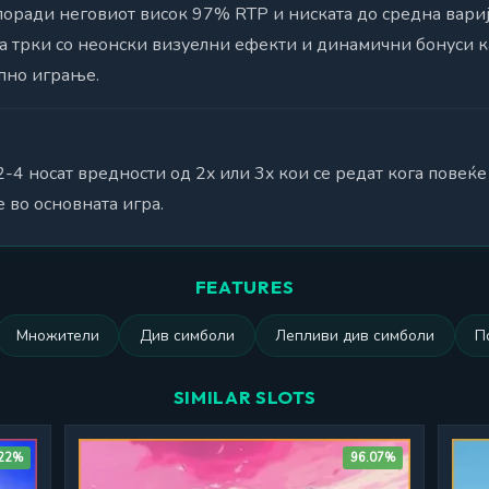
 поради неговиот висок 97% RTP и ниската до средна вариј
 за трки со неонски визуелни ефекти и динамични бонуси
пно играње.
4 носат вредности од 2x или 3x кои се редат кога повеќе
е во основната игра.
FEATURES
Множители
Див симболи
Лепливи див симболи
П
SIMILAR SLOTS
.22%
96.07%