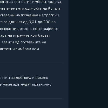
огот за пет исти симболи, додека
ите елементи од Ноќта на Купала
оставени на позадина на тропски
е се движат од 0,01 до 200 по
есплатни вртења, потпирајќи се
ара на играчите кои бараат
 зависи од поставките на
алитетни симболи кои
линии за добивка и високо
те насекаде нудат празнично