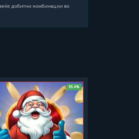
овеќе добитни комбинации во
95.4%