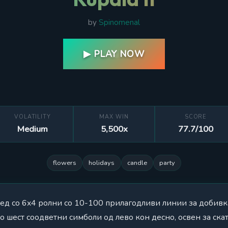
by
Spinomenal
▶ PLAY NOW
VOLATILITY
MAX WIN
SCORE
Medium
5,500x
77.7/100
flowers
holidays
candle
party
оред со 6x4 ролни со 10-100 прилагодливи линии за добивк
 шест соодветни симболи од лево кон десно, освен за скат