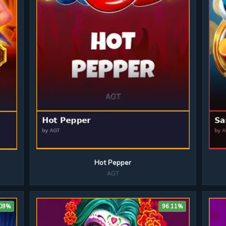
Hot Pepper
AGT
.09%
96.11%