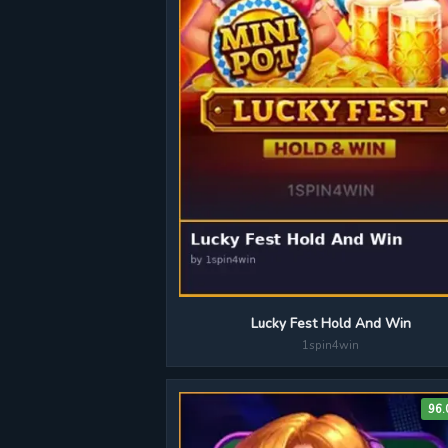
Lucky Fest Hold And Win
1spin4win
96