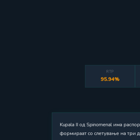
RTP
95.94%
Kupala II од Spinomenal има расп
формираат со слетување на три до