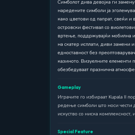
Симболот дива девојка ги заменув
наредените симболи ја зголемув
како цветови од папрат, свеќи и 
островски фестивал со виолетови
вртење, поддржувајќи мобилна и
на скатер исплати, диви замени 
едноставност без преоптоварува
казиното. Визуелните елементи п
обезбедуваат празнична атмосфер
Gameplay
Играчите го избираат Kupala II 
редење симболи што носи чести д
искуство со ниска комплексност, 
Special Feature