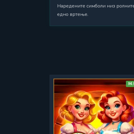
Наредените симболи низ ролните
едно вртење.
96