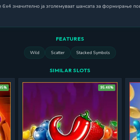
 6x4 значително ја зголемуваат шансата за формирање п
FEATURES
Wild
Scatter
Stacked Symbols
SIMILAR SLOTS
.95%
95.46%