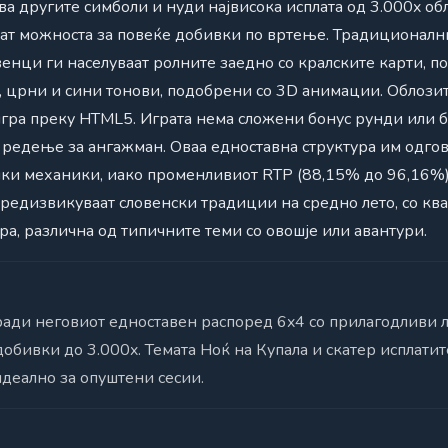
а другите симболи и нуди највисока исплата од 3.000x обл
аат можноста за повеќе добивки по вртење. Традиционалн
венци ги населуваат ролните заедно со кралските карти, п
, црни и сини тонови, подобрени со 3D анимации. Облозит
гра преку HTML5. Играта нема сложени бонус рунди или б
и редење за ангажман. Оваа едноставна структура им одгов
чки механики, иако променливиот RTP (88,15% до 96,16%)
редизвикуваат словенски традиции на средно лето, со кв
а, различна од типичните теми со овошје или авантури.
поради неговиот едноставен распоред 6x4 со прилагодливи 
обивки до 3.000x. Темата Ноќ на Купала и скатер исплати
идеално за опуштени сесии.