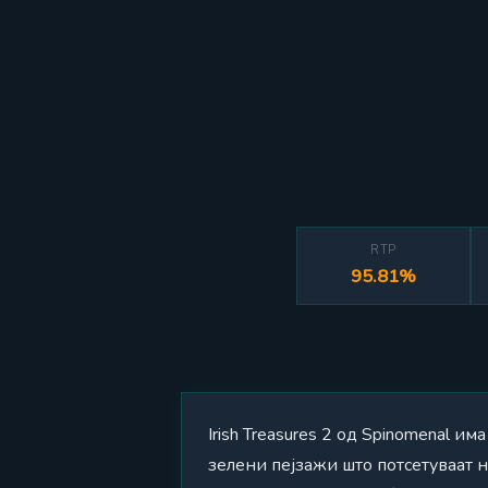
RTP
95.81%
Irish Treasures 2 од Spinomenal 
зелени пејзажи што потсетуваат 