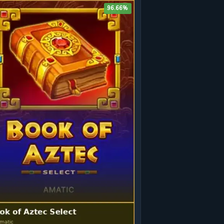
96.66%