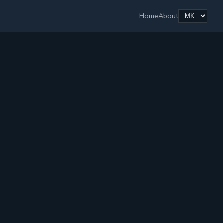
Home
About