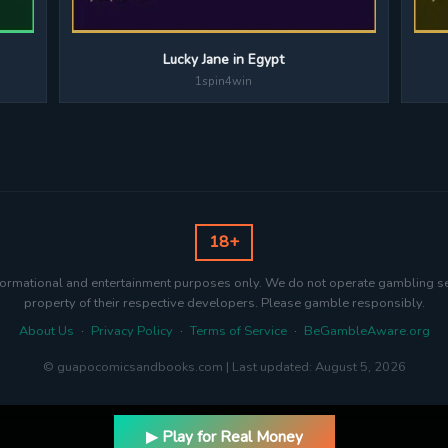
Lucky Jane in Egypt
1spin4win
18+
nformational and entertainment purposes only. We do not operate gambling s
property of their respective developers. Please gamble responsibly.
About Us
·
Privacy Policy
·
Terms of Service
·
BeGambleAware.org
© guapocomicsandbooks.com | Last updated: August 5, 2026
▶ Play for Real Money