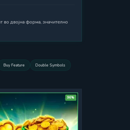
ат во двојна форма, значително
Buy Feature
Double Symbols
96%