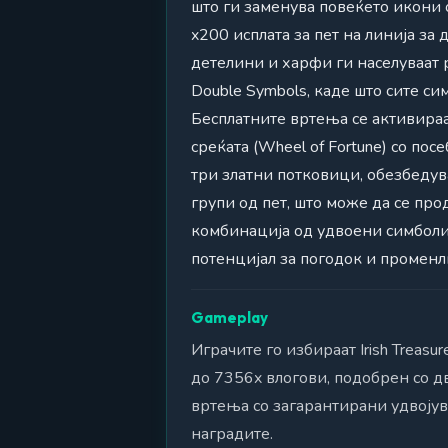
што ги заменува повеќето икони о
x200 исплата за пет на линија за
детелини и харфи ги населуваат 
Double Symbols, каде што сите сим
Бесплатните вртења се активираат
среќата (Wheel of Fortune) со по
три златни потковици, обезбедув
групи од пет, што може да се пр
комбинација од удвоени симболи,
потенцијал за погодок и променли
Gameplay
Играчите го избираат Irish Treas
до 7356x влогови, подобрен со дв
вртења со загарантирани удвојув
наградите.