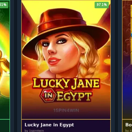
.61%
97.1%