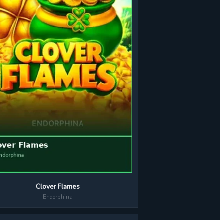
Clover Flames
Endorphina