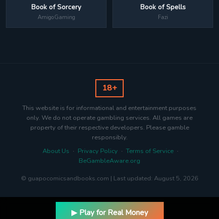
Book of Spells
Book of Sorcery
Fazi
AmigoGaming
18+
This website is for informational and entertainment purposes
only. We do not operate gambling services. All games are
property of their respective developers. Please gamble
responsibly.
About Us
·
Privacy Policy
·
Terms of Service
·
BeGambleAware.org
© guapocomicsandbooks.com | Last updated: August 5, 2026
▶ Play for Real Money