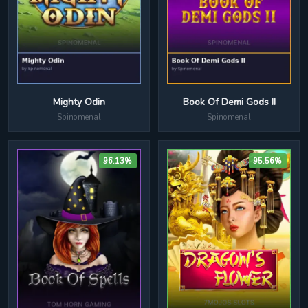
Book Of Demi Gods II
Mighty Odin
Spinomenal
Spinomenal
96.13%
95.56%