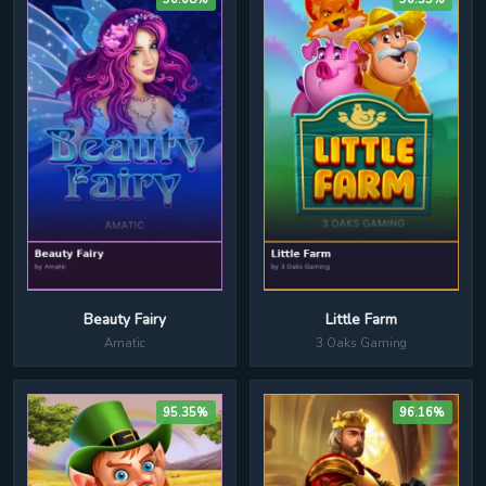
Beauty Fairy
Little Farm
Amatic
3 Oaks Gaming
95.35%
96.16%