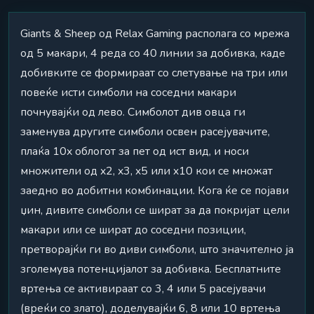
Giants & Sheep од Relax Gaming располага со мрежа
од 5 макари, 4 реда со 40 линии за добивка, каде
добивките се формираат со слетување на три или
повеќе исти симболи на соседни макари
почнувајќи од лево. Симболот див овца ги
заменува другите симболи освен расејувачите,
плаќа 10x облогот за пет од ист вид, и носи
множители од x2, x3, x5 или x10 кои се множат
заедно во добитни комбинации. Кога ќе се појави
џин, дивите симболи се шират за да покријат цели
макари или се шират до соседни позиции,
претворајќи ги во диви симболи, што значително ја
зголемува потенцијалот за добивка. Бесплатните
вртења се активираат со 3, 4 или 5 расејувачи
(вреќи со злато), доделувајќи 6, 8 или 10 вртења