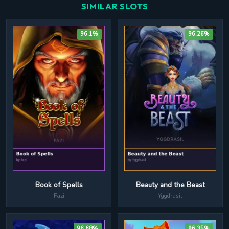
SIMILAR SLOTS
96.1%
96.26%
Beauty and the Beast
Book of Spells
Yggdrasil
Fazi
96.68%
96.35%