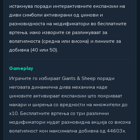
истакнува поради интерактивните експанзии на
диви симболи активирани од џинови и
разновидноста на модификатори во бесплатните
вртења, иако изворите се разликуваат за
волатилноста (средна или висока) и линиите за
добивка (40 или 50).
Gameplay
Играчите го избираат Giants & Sheep поради
неговата динамична дива механика каде
џиновите активираат експанзии што покриваат
макари и ширења со вредности на множители до
x10. Бесплатните вртења со три различни
модификатори нудат разновидна акција со висока
волатилност кон максимална добивка од 44603x.