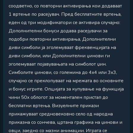
соодветно, со повторни активирања кои додаваат
1 вртење по расејувач. Пред бесплатните вртења,
еден од три модификатори се активира случајно:
Дополнителни бонуси додава расејувачи за
подобри повторни активирања, Дополнителни
диви симболи ја зголемуваат фреквенцијата на
диви симболи, или Дополнителни џинови ги
зголемуваат појавувањата на симболот џин.
Симболите џинови, со големина до 4x4 или 3x3,
случајно се преклопуваат на мрежата во основните
и бонус игрите. Опцијата за купување на функција
чини 50x облогот за моментален пристап до
бесплатни вртења. Визуелните прикази
прикажуваат средновековно село од народна
приказна со сончева, цртана графика на џинови и
овци, заедно со мазни анимации. Играта се