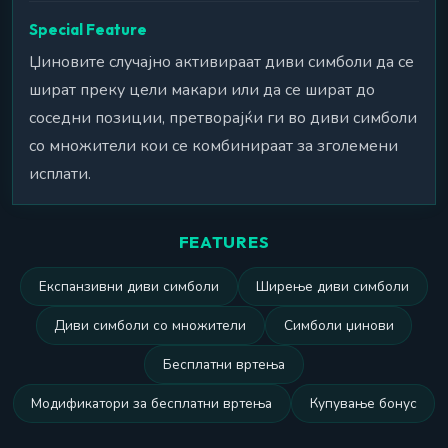
Special Feature
Џиновите случајно активираат диви симболи да се
шират преку цели макари или да се шират до
соседни позиции, претворајќи ги во диви симболи
со множители кои се комбинираат за зголемени
исплати.
FEATURES
Експанзивни диви симболи
Ширење диви симболи
Диви симболи со множители
Симболи џинови
Бесплатни вртења
Модификатори за бесплатни вртења
Купување бонус