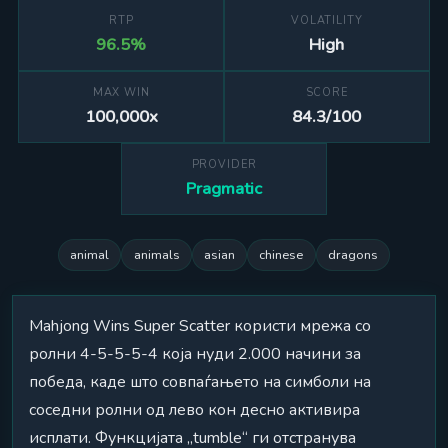
RTP
VOLATILITY
96.5%
High
MAX WIN
SCORE
100,000x
84.3/100
PROVIDER
Pragmatic
animal
animals
asian
chinese
dragons
Mahjong Wins Super Scatter користи мрежа со
ролни 4-5-5-5-4 која нуди 2.000 начини за
победа, каде што совпаѓањето на симболи на
соседни ролни од лево кон десно активира
исплати. Функцијата „tumble“ ги отстранува