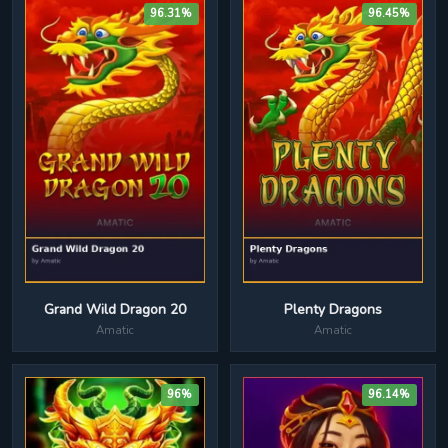
96.31%
96.45%
Grand Wild Dragon 20
Plenty Dragons
Amatic
Amatic
96%
96.14%