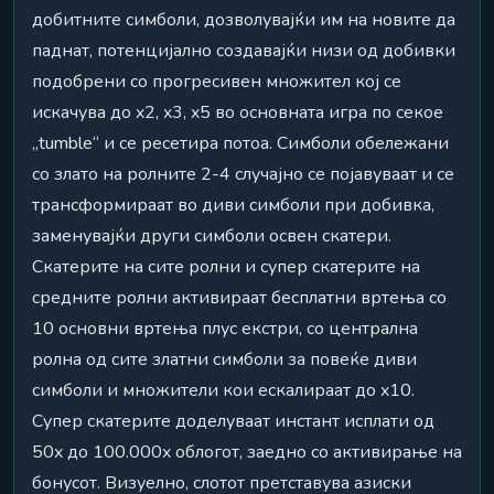
добитните симболи, дозволувајќи им на новите да
паднат, потенцијално создавајќи низи од добивки
подобрени со прогресивен множител кој се
искачува до x2, x3, x5 во основната игра по секое
„tumble“ и се ресетира потоа. Симболи обележани
со злато на ролните 2-4 случајно се појавуваат и се
трансформираат во диви симболи при добивка,
заменувајќи други симболи освен скатери.
Скатерите на сите ролни и супер скатерите на
средните ролни активираат бесплатни вртења со
10 основни вртења плус екстри, со централна
ролна од сите златни симболи за повеќе диви
симболи и множители кои ескалираат до x10.
Супер скатерите доделуваат инстант исплати од
50x до 100.000x облогот, заедно со активирање на
бонусот. Визуелно, слотот претставува азиски