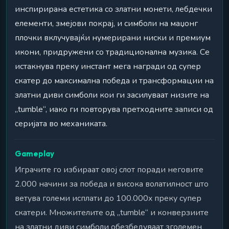
инспирирана естетика со златни монети, лебдечки
елементи, змејови покрај, и симболи на маџонг
плочки вклучувајќи нумерирани ниски и премиум
икони, придружени со традиционална музика. Се
истакнува преку инстант мега награди од супер
скатер до максимална победа и трансформации на
златни диви симболи кои ги засилуваат низите на
„tumble“, иако ги повторува претходните записи од
серијата во механиката.
Gameplay
Играчите го избираат овој слот поради неговите
2.000 начини за победа и висока волатилност што
ветува големи исплати до 100.000x преку супер
скатери. Множителите од „tumble“ и конверзиите
на златни диви симболи обезбедуваат зголемен