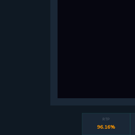
RTP
96.16%