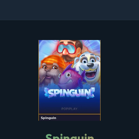
Spinguin