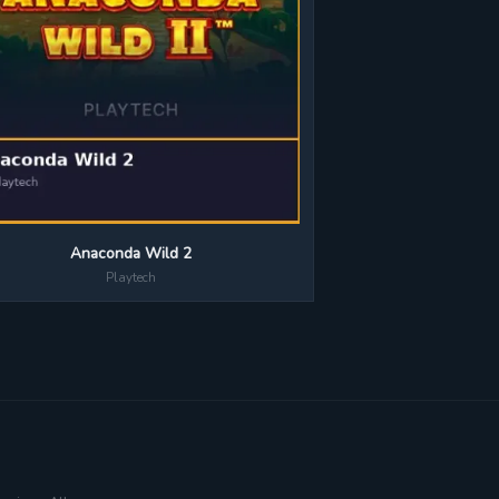
Anaconda Wild 2
Playtech