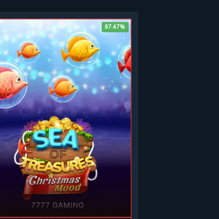
97.47%