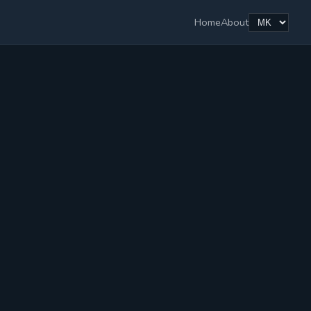
Home
About