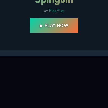
by
PopiPlay
▶ PLAY NOW