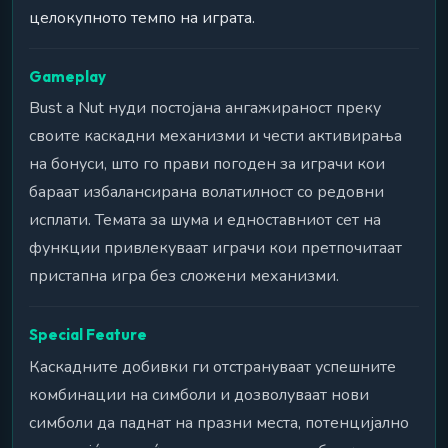
целокупното темпо на играта.
Gameplay
Bust a Nut нуди постојана ангажираност преку
своите каскадни механизми и чести активирања
на бонуси, што го прави погоден за играчи кои
бараат избалансирана волатилност со редовни
исплати. Темата за шума и едноставниот сет на
функции привлекуваат играчи кои претпочитаат
пристапна игра без сложени механизми.
Special Feature
Каскадните добивки ги отстрануваат успешните
комбинации на симболи и дозволуваат нови
симболи да паднат на празни места, потенцијално