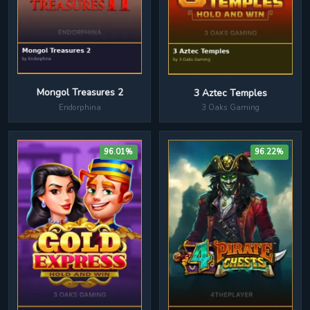
Mongol Treasures 2
3 Aztec Temples
Endorphina
3 Oaks Gaming
96.01%
96.22%