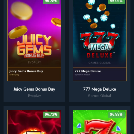
96.28%
96.05%
777 Mega Deluxe
Juicy Gems Bonus Buy
Games Global
Evoplay
96.73%
96.88%