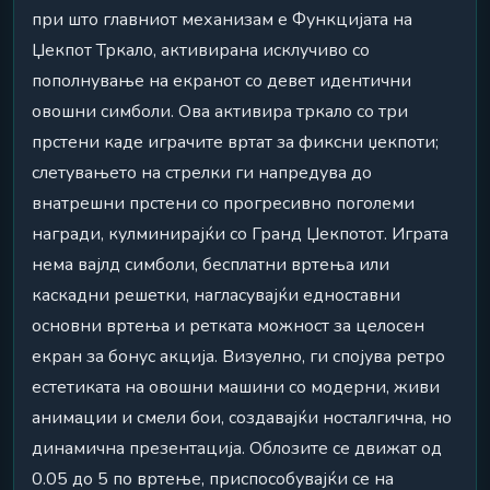
при што главниот механизам е Функцијата на
Џекпот Тркало, активирана исклучиво со
пополнување на екранот со девет идентични
овошни симболи. Ова активира тркало со три
прстени каде играчите вртат за фиксни џекпоти;
слетувањето на стрелки ги напредува до
внатрешни прстени со прогресивно поголеми
награди, кулминирајќи со Гранд Џекпотот. Играта
нема вајлд симболи, бесплатни вртења или
каскадни решетки, нагласувајќи едноставни
основни вртења и ретката можност за целосен
екран за бонус акција. Визуелно, ги спојува ретро
естетиката на овошни машини со модерни, живи
анимации и смели бои, создавајќи носталгична, но
динамична презентација. Облозите се движат од
0.05 до 5 по вртење, приспособувајќи се на