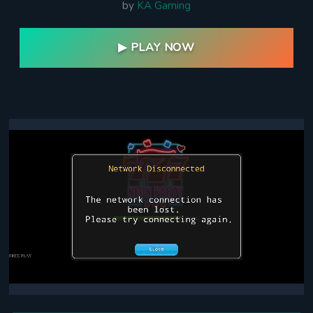
by
KA Gaming
▶ PLAY NOW