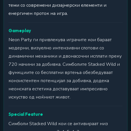
теми со современи дизајнерски елементи и
енергичен проток на игра.
Gameplay
Neon Party ги привлекува играчите кои бараат
модерни, визуелно интензивни слотови со
динамични механики и двонасочни исплати преку
720 начини за добивка. Симболите Stacked Wild и
функциите со бесплатни вртења обезбедуваат
конзистентен потенцијал за добивка, додека
неонската естетика доставуваат импресивно
искуство од ноќниот живот.
Special Feature
Симболи Stacked Wild кои се активираат низ