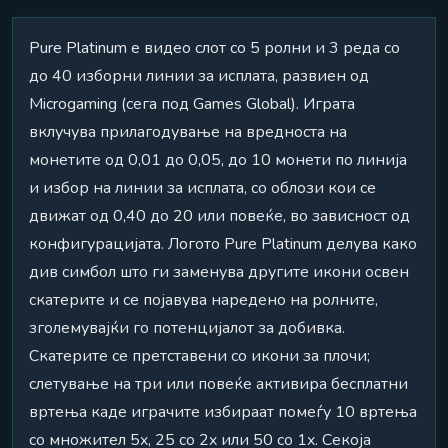
Pure Platinum е видео слот со 5 ролни и 3 реда со
до 40 изборни линии за исплата, развиен од
Microgaming (сега под Games Global). Играта
вклучува прилагодување на вредноста на
монетите од 0,01 до 0,05, до 10 монети по линија
и избор на линии за исплата, со облози кои се
движат од 0,40 до 20 или повеќе, во зависност од
конфигурацијата. Логото Pure Platinum делува како
див симбол што ги заменува другите икони освен
скатерите и се појавува наредено на ролните,
зголемувајќи го потенцијалот за добивка.
Скатерите се претставени со икони за плочи;
слетување на три или повеќе активира бесплатни
вртења каде играчите избираат помеѓу 10 вртења
со множител 5x, 25 со 2x или 50 со 1x. Секоја