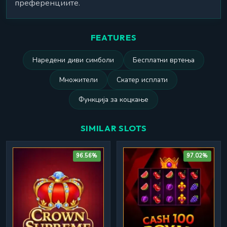
преференциите.
FEATURES
Наредени диви симболи
Бесплатни вртења
Множители
Скатер исплати
Функција за коцкање
SIMILAR SLOTS
96.56%
97.02%