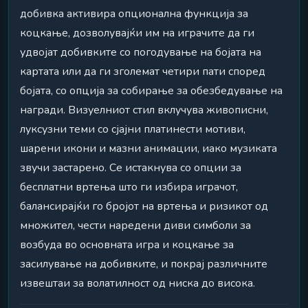
добивка активира опционална функција за
коцкање, дозволувајќи им на играчите да ги
удвојат добивките со погодување на бојата на
картата или да ги зголемат четири пати според
бојата, со опција за собирање за обезбедување на
награди. Визуелниот стил вклучува живописни,
луксузни теми со сјајни платинести мотиви,
шарени икони и мазни анимации, иако музиката
звучи застарено. Се истакнува со опции за
бесплатни вртења што ги избира играчот,
балансирајќи го бројот на вртења и ризикот од
множител, чести наредени диви симболи за
возбуда во основната игра и коцкање за
засилување на добивките, и покрај различните
извештаи за волатилност од ниска до висока.