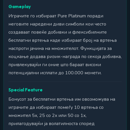
Gameplay
Играчите го избираат Pure Platinum поради
неговите наредени диви симболи кои често
создаваат повеќе добивки и флексибилните
бесплатни вртења каде избираат број на вртења
наспроти јачина на множителот. Функцијата за
коцкање додава ризик-награда по секоја добивка,
привлекувајќи ги оние што бараат високи
потенцијални исплати до 100.000 монети.
Special Feature
Бонусот за бесплатни вртења им овозможува на
играчите да избираат помеѓу 10 вртења со
множител 5x, 25 со 2x или 50 со 1x,
прилагодувајќи ја волатилноста според