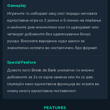
Gameplay
Играчите го избираат овој слот поради неговата
едноставна игра со 3 ролни и 5 линии на плаќање
и моќните див множители кои ги удвојуваат или
четворат добивките без одвлекувачки бонус
рунди. Високата варијанса нуди шанси за
значителни исплати во носталгичен, брз формат.
Special Feature
Дивото лого Break da Bank уникатно ги множи
добивките за 2x со една замена или 4x со две,
служејќи како единствена функција во играта во
инаку многу едноставна поставеност.
FEATURES