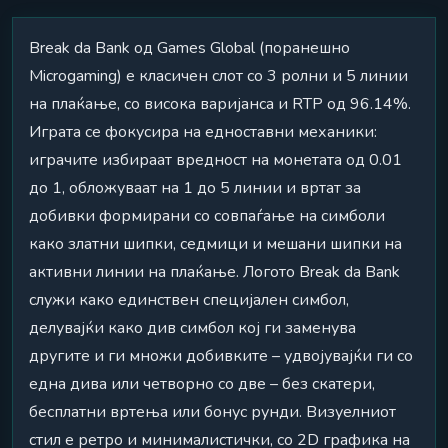
Break da Bank од Games Global (поранешно
Microgaming) е класичен слот со 3 ролни и 5 линии
на плаќање, со висока варијанса и RTP од 96.14%.
Играта се фокусира на едноставни механики:
играчите избираат вредност на монетата од 0.01
до 1, обложуваат на 1 до 5 линии и вртат за
добивки формирани со совпаѓање на симболи
како златни шипки, седмици и мешани шипки на
активни линии на плаќање. Логото Break da Bank
служи како единствен специјален симбол,
делувајќи како див симбол кој ги заменува
другите и ги множи добивките – удвојувајќи ги со
една дива или четворно со две – без скатери,
бесплатни вртења или бонус рунди. Визуелниот
стил е ретро и минималистички, со 2D графика на