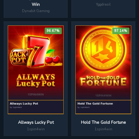
Win
Yggdrasil
Dynabit Gaming
96.67%
97.14%
Hold The Gold Fortune
Allways Lucky Pot
1spin4win
1spin4win