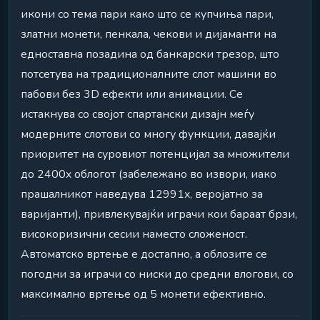
икони со тема пари како што се купчиња пари,
златни монети, пенкала, чекови и дијаманти на
едноставна позадина од банкарски трезор, што
потсетува на традиционалните слот машини во
пабови без 3D ефекти или анимации. Се
истакнува со својот спартански дизајн меѓу
модерните слотови со многу функции, давајќи
приоритет на суровиот потенцијал за множители
до 2400x облогот (забележано во извори, иако
прашалникот наведува 12991x, веројатно за
варијанти), привлекувајќи играчи кои бараат брзи,
високоризични сесии наместо сложеност.
Автоматско вртење е достапно, а облозите се
погодни за играчи со ниски до средни влогови, со
максимално вртење од 5 монети ефективно.