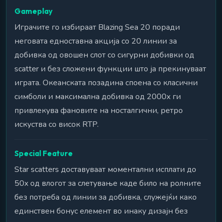
Gameplay
Играчите го избираат Blazing Sea 20 поради
неговата едноставна акција со 20 линии за
добивка од овошен слот со сигурни добивки од
scatter и без сложени функции што ја прекинуваат
играта. Океанската позадина споена со класични
симболи и максимална добивка од 2000x ги
привлекува фановите на носталгични, ретро
искуства со висок RTP.
Special Feature
Star scatters доставуваат моментални исплати до
50x од влогот за слетување каде било на ролните
без потреба од линии за добивка, служејќи како
единствен бонус елемент во инаку дизајн без