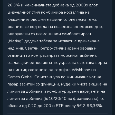
26,3% и максималната добивка од 2000x влог.
Визуелниот стил комбинира носталгија на
класичните овошни машини со океанска тема:
ролните се под вода на позадина од морско дно,
опкружени со пламени кои симболизираат
„blazing“, додека табела за исплати е прикажана
над нив. Светли, ретро-стилизирани овошја и
седмици го контрастираат морскиот амбиент,
создавајќи едноставна, неукрасена естетика верна
на винтиџ слотовите од серијата Wishbone на
Games Global. Се истакнува по минимализмот на
пазар заситен со функции, нудејќи чиста акција на
линии за добивка и конфигурирани варијанти на
линии за добивка (5/10/20/40 во франшизата), со
облози од 0,20 до 200 и RTP околу 96,2-96,36%.