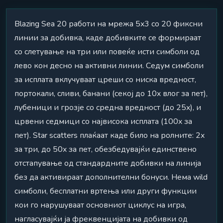
Blazing Sea 20 работи на мрежа 5x3 со 20 фиксни
линии за добивка, каде добивките се формираат
со слетување на три или повеќе исти симболи од
лево кон десно на активни линии. Седум симболи
за исплата вклучуваат цреши со ниска вредност,
портокали, сливи, банани (секој до 10x влог за пет),
лубеници и грозје со средна вредност (до 25x), и
црвени седмици со највисока исплата (100x за
пет). Star scatters плаќаат каде било на ролните: 2x
за три, до 50x за пет, обезбедувајќи единствено
отстапување од стандардните добивки на линија
без да активираат дополнителни бонуси. Нема wild
симболи, бесплатни вртења или други функции
кои го нарушуваат основниот циклус на игра,
нагласувајќи ја фреквенцијата на добивки од