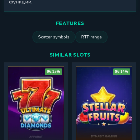
функции.
FEATURES
Scatter symbols
RTP range
SIMILAR SLOTS
96.19%
96.14%