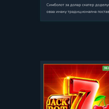
Симболот за долар скатер доделув
оваа инаку традиционална постав
96