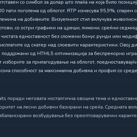
етставен со симбол за долар што плаќа на која било позици
0 пати поголема од облогот. RTP изнесува 95,9%, спарен с
емина на добивките. Визуелниот стил вклучува живописни
отови, со остри графики на цреши, лимони, среќни седмиц
е чистата едноставност без сложени бонус рунди или модиф
сплатите од скатер над слоевити карактеристики. Овој ди
, поддржани од HTML5 оптимизација за беспрекорно игра
 изборите за прилагодување на облогот, поедноставувајќи
исока способност за максимална добивка и профил со сред
ruits поради неговата носталгична овошна тема и едностав
оритет на лесни добивки базирани на среќа. Средната вол
избалансирани возбудувања без преоптоварувачки каракте