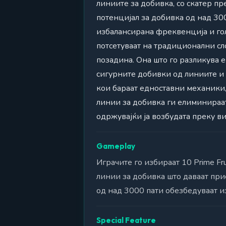
линиите за добивка, со скатер пр
потенцијал за добивка од над 300
избалансирана фреквенција и гол
потсетуваат на традиционални сл
позадина. Она што го разликува 
сигурните добивки од линиите и и
кои бараат едноставни механики
линии за добивка ги елиминираат
одржувајќи ја возбудата преку в
Gameplay
Играчите го избираат 10 Prime F
линии за добивка што даваат при
од над 3000 пати обезбедуваат 
Special Feature