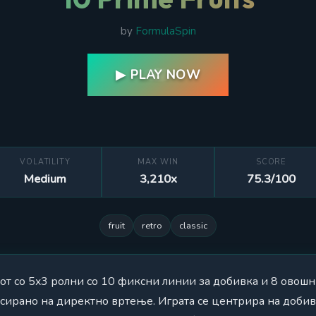
by
FormulaSpin
▶ PLAY NOW
VOLATILITY
MAX WIN
SCORE
Medium
3,210x
75.3/100
fruit
retro
classic
слот со 5x3 ролни со 10 фиксни линии за добивка и 8 овош
сирано на директно вртење. Играта се центрира на доби