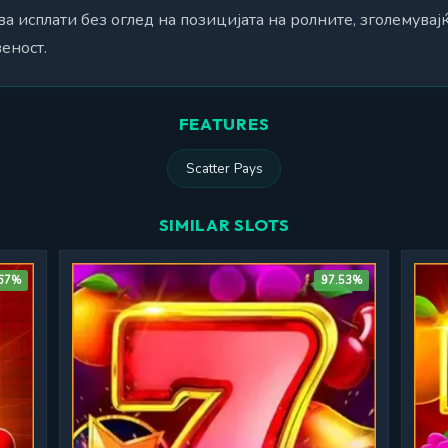
а исплати без оглед на позицијата на ролните, зголемувај
еност.
FEATURES
Scatter Pays
SIMILAR SLOTS
.67%
97.53%