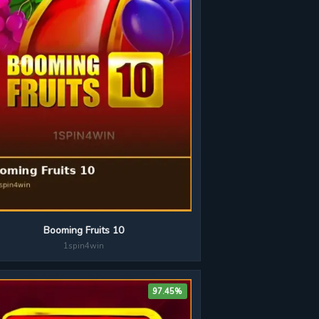
Booming Fruits 10
1spin4win
97.45%