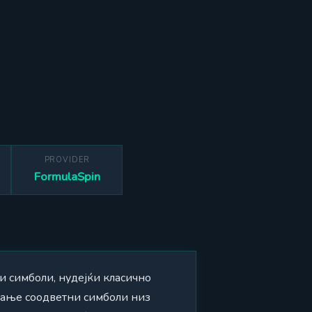
PROVIDER
FormulaSpin
ни симболи, нудејќи класично
вање соодветни симболи низ