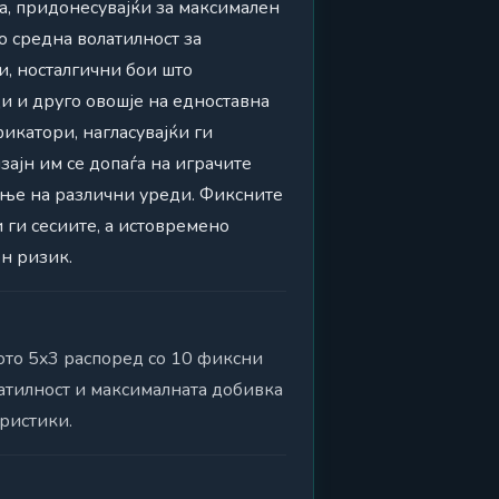
ја, придонесувајќи за максимален
о средна волатилност за
, носталгични бои што
и и друго овошје на едноставна
икатори, нагласувајќи ги
зајн им се допаѓа на играчите
ње на различни уреди. Фиксните
 ги сесиите, а истовремено
ен ризик.
ното 5x3 распоред со 10 фиксни
атилност и максималната добивка
ристики.