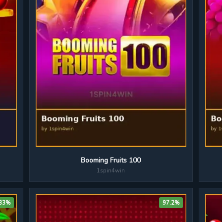
Booming Fruits 100
1spin4win
.33%
97.2%