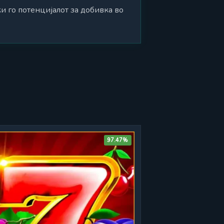
ќи го потенцијалот за добивка во
97.47%