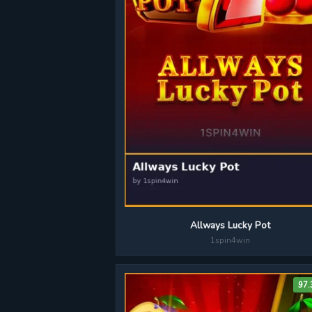
Allways Lucky Pot
1spin4win
97