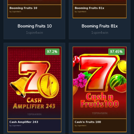
Booming Fruits 10
Booming Fruits 81x
1spin4win
1spin4win
97.2%
97.45%