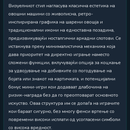
Визуелниот стил нагласува класична естетика на
овошни машини со живописна, ретро-
инспирирана графика на шарени овошја и
традиционални икони на едноставна позадина,
предизвикувајќи носталгични аркадни слотови. Се
истакнува преку минималистичка механика која
дава приоритет на директно играње наместо
сложени функции, вклучувајќи опција за коцкање
за удвојување на добивките со погодување на
бојата или знакот на картичката, и потенцијални
бонус мини-игри кои додаваат длабочина на
ризик-награда без да го преоптоварат основното
искуство. Оваа структура им се допаѓа на играчите
кои бараат сигурно, без многу фенси вртење со
повремени високи исплати од усогласени симболи
со висока вредност.