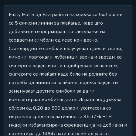
Fruity Hot 5 од Fazi работи на мрежа со 5x3 ролни
со 5 фиксни линии за плаќање, каде што
добивките се формираат со слетување на
соодветни симболи од лево кон десно.
Стандардните симболи вклучуваат цреши, сливи,
лимони, портокали, лубеници, ѕвона и ѕвезди, со
скатери и вајлдс кои ги подобруваат исплатите;
скатерите се плаќаат каде било на ролните без
потреба од линии за плаќање, додека вајлдс ги
заменуваат другите симболи за да ги
комплетираат комбинациите. Играта поддржува
облози од 0,20 до 500 долари, усогласена со
нејзината средна волатилност и 95,37% RTP,
нудејќи избалансирана фреквенција на добивки и
потенцијал до 5058 пати поголем од улогот.