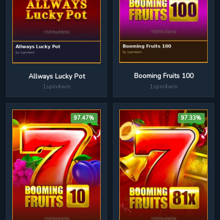
Booming Fruits 100
Allways Lucky Pot
1spin4win
1spin4win
97.47%
97.33%