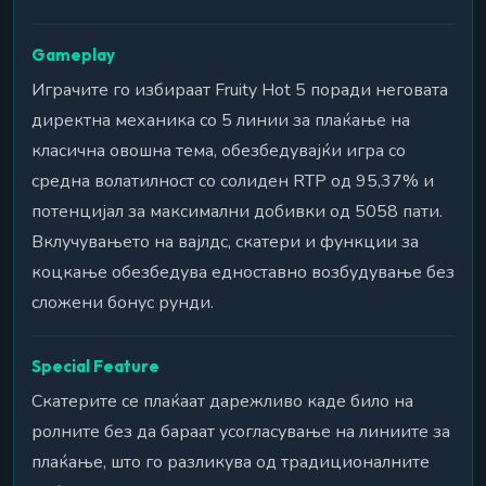
Gameplay
Играчите го избираат Fruity Hot 5 поради неговата
директна механика со 5 линии за плаќање на
класична овошна тема, обезбедувајќи игра со
средна волатилност со солиден RTP од 95,37% и
потенцијал за максимални добивки од 5058 пати.
Вклучувањето на вајлдс, скатери и функции за
коцкање обезбедува едноставно возбудување без
сложени бонус рунди.
Special Feature
Скатерите се плаќаат дарежливо каде било на
ролните без да бараат усогласување на линиите за
плаќање, што го разликува од традиционалните