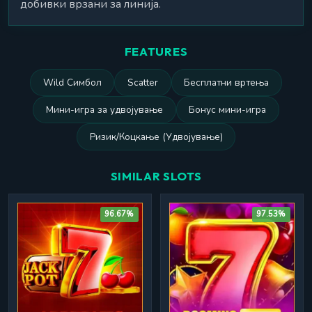
добивки врзани за линија.
FEATURES
Wild Симбол
Scatter
Бесплатни вртења
Мини-игра за удвојување
Бонус мини-игра
Ризик/Коцкање (Удвојување)
SIMILAR SLOTS
96.67%
97.53%