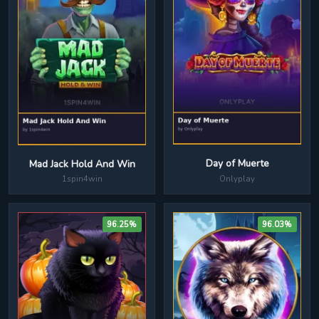
Day of Muerte
Mad Jack Hold And Win
Onlyplay
1spin4win
96.25%
96.03%