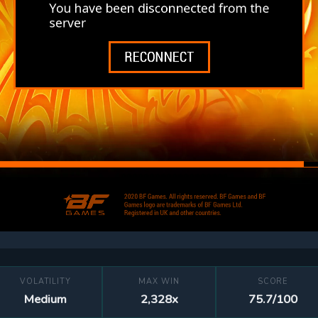
VOLATILITY
MAX WIN
SCORE
Medium
2,328x
75.7/100