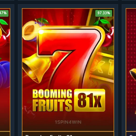
.47%
97.33%