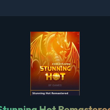
Stunning Hot Remastere