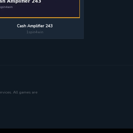
Cash Amplifier 243
1spin4win
ervices. All games are