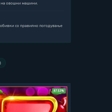
а на овошни машини.
 добивки со правилно погодување
)
97.53%