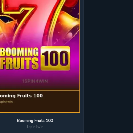
Booming Fruits 100
1spin4win