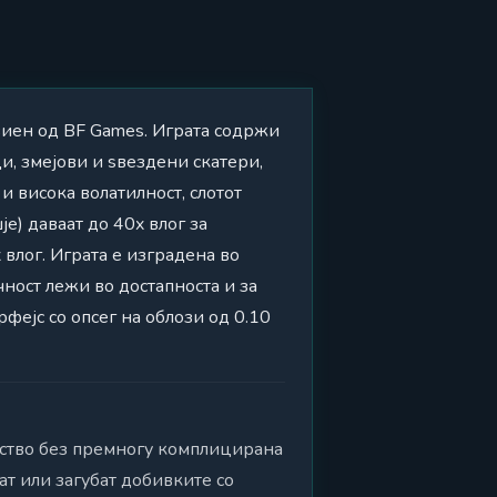
звиен од BF Games. Играта содржи
и, змејови и ѕвездени скатери,
 висока волатилност, слотот
е) даваат до 40x влог за
влог. Играта е изградена во
ост лежи во достапноста и за
фејс со опсег на облози од 0.10
куство без премногу комплицирана
ат или загубат добивките со