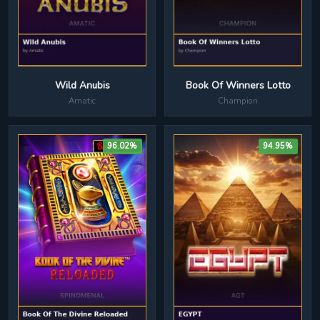
Wild Anubis
Book Of Winners Lotto
Amatic
Champion
96.02%
94.95%