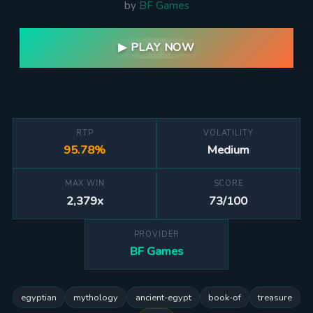
by
BF Games
▶ PLAY NOW
RTP
VOLATILITY
95.78%
Medium
MAX WIN
SCORE
2,379x
73/100
PROVIDER
BF Games
egyptian
mythology
ancient-egypt
book-of
treasure