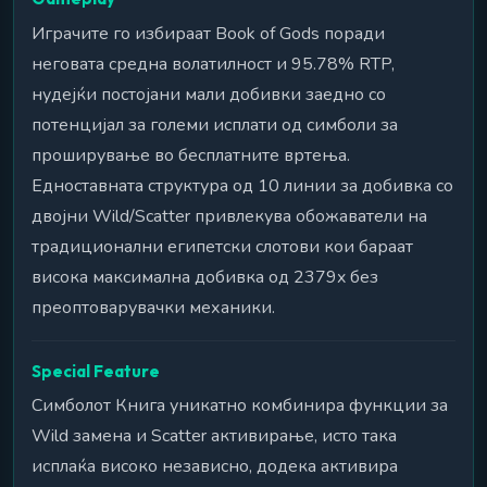
Играчите го избираат Book of Gods поради
неговата средна волатилност и 95.78% RTP,
нудејќи постојани мали добивки заедно со
потенцијал за големи исплати од симболи за
проширување во бесплатните вртења.
Едноставната структура од 10 линии за добивка со
двојни Wild/Scatter привлекува обожаватели на
традиционални египетски слотови кои бараат
висока максимална добивка од 2379x без
преоптоварувачки механики.
Special Feature
Симболот Книга уникатно комбинира функции за
Wild замена и Scatter активирање, исто така
исплаќа високо независно, додека активира