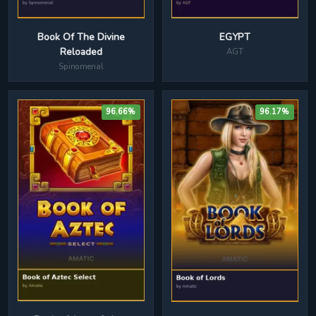
EGYPT
Book Of The Divine
Reloaded
AGT
Spinomenal
96.66%
96.17%