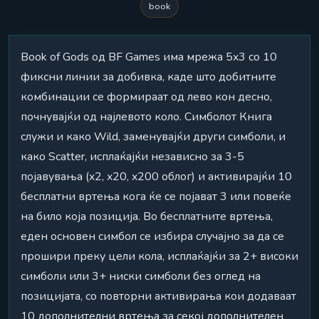
book
Book of Gods од BF Games има мрежа 5x3 со 10
фиксни линии за добивка, каде што добитните
комбинации се формираат од лево кон десно,
почнувајќи од најлевото коло. Симболот Книга
служи и како Wild, заменувајќи други симболи, и
како Scatter, исплаќајќи независно за 3-5
појавувања (x2, x20, x200 облог) и активирајќи 10
бесплатни вртења кога ќе се појават 3 или повеќе
на било која позиција. Во бесплатните вртења,
еден основен симбол се избира случајно за да се
прошири преку цели кола, исплаќајќи за 2+ високи
симболи или 3+ ниски симболи без оглед на
позицијата, со повторни активирања кои додаваат
10 дополнителни вртења за секој дополнителен