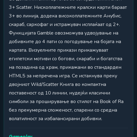
3+ Scatter. Нископлатежните кралски карти бараат
3+ во линија, додека високоплатежните Анубис,
скараб, саркофаг и истражувач исплаќаат од 2+.
Функцијата Gamble овозможува удвојување на
добивките до 4 пати со погодување на бојата на
картата. Визуелните прикази прикажуваат
египетски мотиви со богови, скараби и богатства
на позадина од храм, прикажани во стандарден
HTML5 за непречена игра. Се истакнува преку
двојниот Wild/Scatter Книга во компактна
поставеност од 10 линии, нудејќи класични
симболи за проширување во стилот на Book of Ra
без прекумерна сложеност, спарени со средна
волатилност за избалансирани добивки.
Gameplay