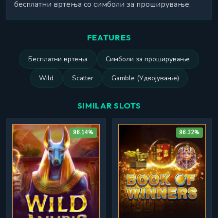
бесплатни вртења со симболи за проширување.
FEATURES
Бесплатни вртења
Симболи за проширување
Wild
Scatter
Gamble (Удвојување)
SIMILAR SLOTS
96.14%
96.32%