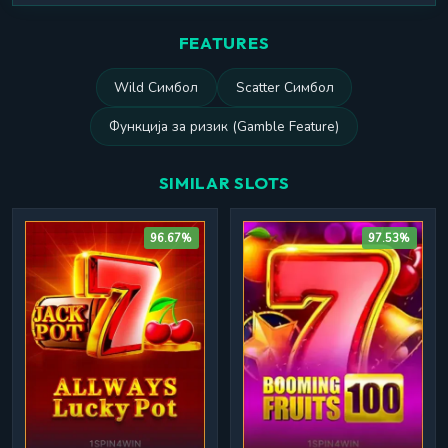
FEATURES
Wild Симбол
Scatter Симбол
Функција за ризик (Gamble Feature)
SIMILAR SLOTS
96.67%
97.53%