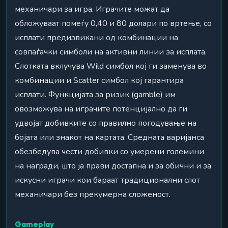
механичари за игра. Играчите можат да
обложуваат помеѓу 0,40 и 80 долари по вртење, со
исплати предизвикани од комбинации на
совпаѓачки симболи на активни линии за исплата.
Слотката вклучува Wild симбол кој ги заменува во
комбинации и Scatter симбол кој гарантира
исплати. Функцијата за ризик (gamble) им
овозможува на играчите потенцијално да ги
удвојат добивките со правилно погодување на
бојата или знакот на картата. Средната варијанса
обезбедува чести добивки со умерени големини
на награди, што ја прави достапна и за обични и за
искусни играчи кои бараат традиционални слот
механичари без прекумерна сложеност.
Gameplay