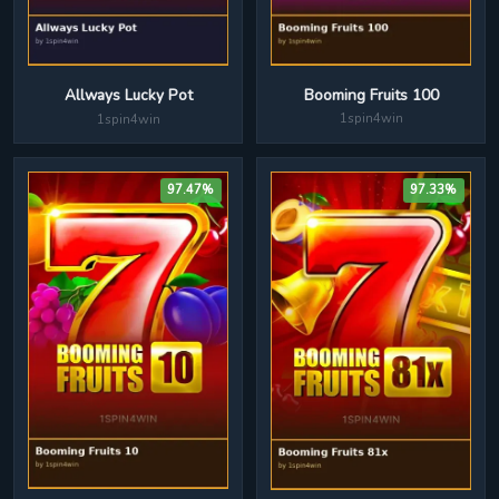
Booming Fruits 100
Allways Lucky Pot
1spin4win
1spin4win
97.47%
97.33%