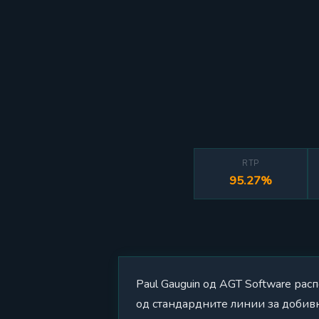
RTP
95.27%
Paul Gauguin од AGT Software рас
од стандардните линии за добивка