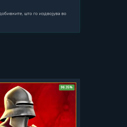
обивките, што го издвојува во
96.35%