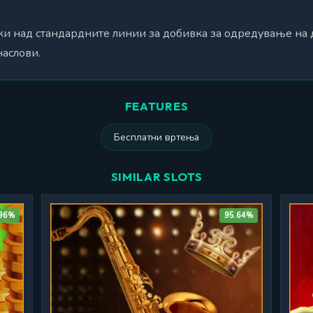
и над стандардните линии за добивка за одредување на д
аслови.
FEATURES
Бесплатни вртења
SIMILAR SLOTS
.96%
95.64%