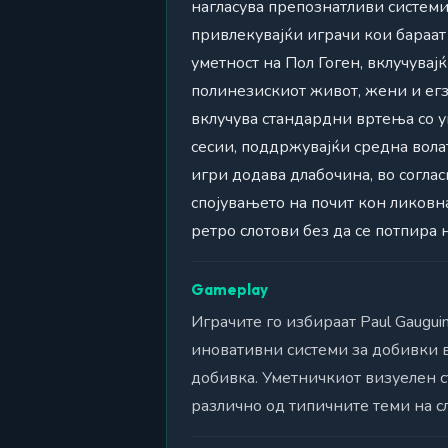
нагласува препознатливи системи
привлекувајќи играчи кои бараа
уметност на Пол Гоген, вклучува
полинезискиот живот, жени и егз
вклучува стандардни вртења со у
сесии, поддржувајќи средна вола
игри додава длабочина, во согла
спојувањето на почит кон ликовн
ретро слотови без да се потпира
Gameplay
Играчите го избираат Paul Gaugu
иновативни системи за добивки в
добивка. Уметничкиот визуелен с
различно од типичните теми на с