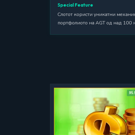
Special Feature
Слотот користи уникатни механик
портфолиото на AGT од над 100 н
95