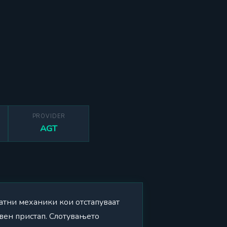
PROVIDER
AGT
катни механики кои отстапуваат
ивен пристап. Слотувањето