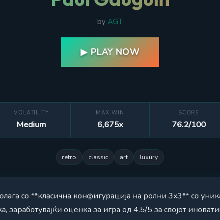
by
AGT
▶ PLAY NOW
VOLATILITY
MAX WIN
SCORE
Medium
6,675x
76.2/100
retro
classic
art
luxury
полага со **класична конфигурација на ролни 3x3** со уни
, заработувајќи оценка за игра од 4.5/5 за својот иноват