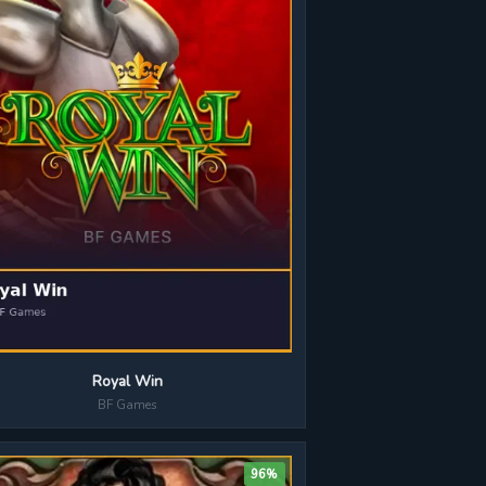
Royal Win
BF Games
96%