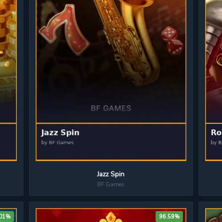
Jazz Spin
BF Games
.01%
96.59%