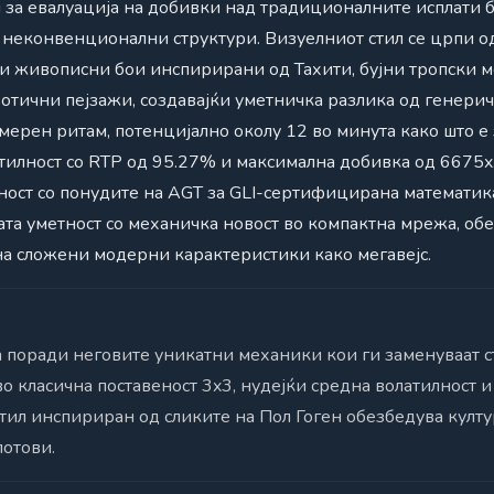
 за евалуација на добивки над традиционалните исплати 
т неконвенционални структури. Визуелниот стил се црпи о
јќи живописни бои инспирирани од Тахити, бујни тропски 
отични пејзажи, создавајќи уметничка разлика од генеричк
мерен ритам, потенцијално околу 12 во минута како што 
тилност со RTP од 95.27% и максимална добивка од 6675x
сност со понудите на AGT за GLI-сертифицирана математика
ата уметност со механичка новост во компактна мрежа, об
 на сложени модерни карактеристики како мегавејс.
in поради неговите уникатни механики кои ги заменуваат 
о класична поставеност 3x3, нудејќи средна волатилност и
тил инспириран од сликите на Пол Гоген обезбедува култ
лотови.