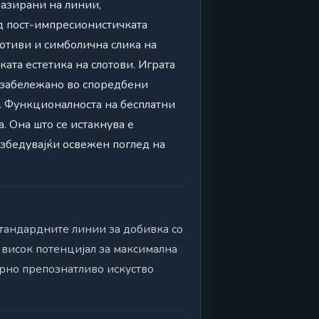
базирани на линии,
д пост-импресионистичката
мотиви и симболична слика на
ата естетика на слотови. Играта
е забележано во споредбени
. Функционалноста на бесплатни
. Она што се истакнува е
езбедувајќи освежен поглед на
стандардните линии за добивка со
 висок потенцијал за максимална
урно препознатливо искуство