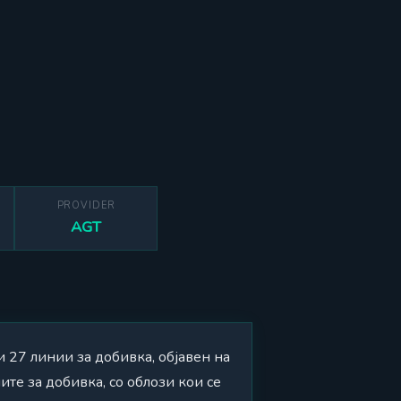
PROVIDER
AGT
и 27 линии за добивка, објавен на
те за добивка, со облози кои се