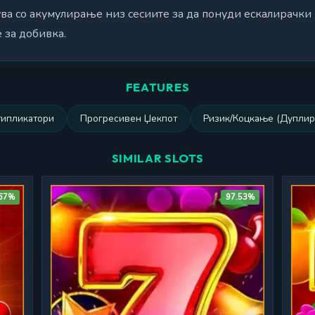
ва со акумулирање низ сесиите за да понуди ескалирачки 
 за добивка.
FEATURES
ипликатори
Прогресивен Џекпот
Ризик/Коцкање (Дупли
SIMILAR SLOTS
.67%
97.53%