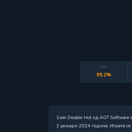
RTP
95.2%
1win Double Hot од AGT Software 
2 јануари 2024 година. Играта се