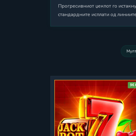
Прогресивниот џекпот го истакну
стандардните исплати од линиите
Мулт
96