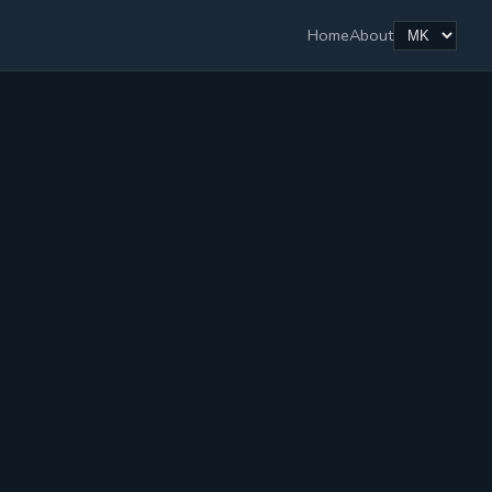
Home
About