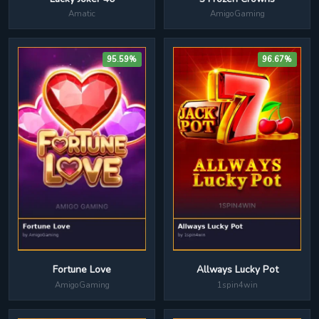
AmigoGaming
Amatic
95.59%
96.67%
Fortune Love
Allways Lucky Pot
AmigoGaming
1spin4win