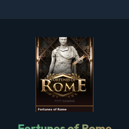
Fortunes of Rome