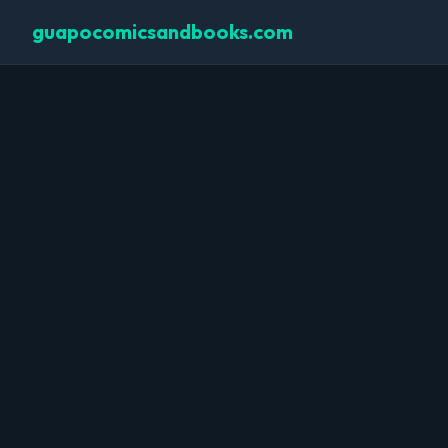
guapocomicsandbooks.com