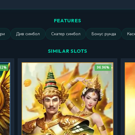
FEATURES
ори
Див симбол
Скатер симбол
Бонус рунда
Кас
SIMILAR SLOTS
.62%
96.96%