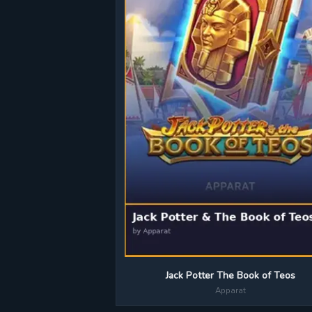
Jack Potter The Book of Teos
Apparat