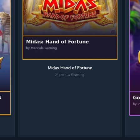
Midas Hand of Fortune
Mancala Gaming