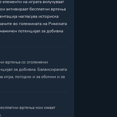
 елементи на играта вклучуваат
 кои активираат бесплатни вртења
ентација нагласува историска
рачите во големината на Римската
инамичен потенцијал за добивка
тни вртења со зголемени
нцијал за добивка. Балансираната
 игра, погодно и за обични и за
бесплатни вртења кои имаат
.