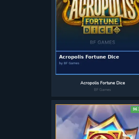
Acropolis Fortune Dice
BF Games
96