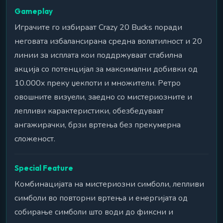
Gameplay
Играчите го избираат Crazy 20 Bucks поради
неговата избалансирана средна волатилност и 20
линии за исплата кои поддржуваат стабилна
акција со потенцијал за максимални добивки од
10.000x преку џекпоти и множители. Ретро
овошните визуели, заедно со мистериозните и
лепливи карактеристики, обезбедуваат
ангажирачки, брзи вртења без прекумерна
сложеност.
Special Feature
Комбинацијата на мистериозни симболи, лепливи
симболи во повторни вртења и енергијата од
собирање симболи што води до фиксни и