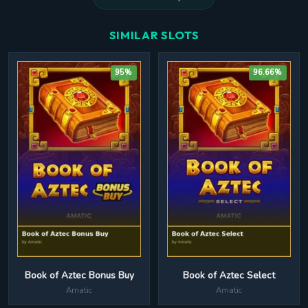
SIMILAR SLOTS
95%
96.66%
Book of Aztec Select
Book of Aztec Bonus Buy
Amatic
Amatic