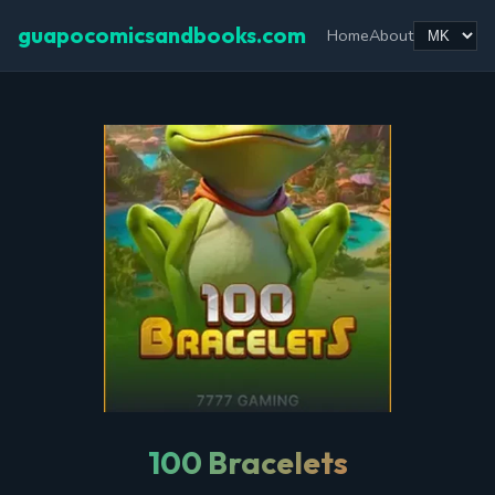
guapocomicsandbooks.com
Home
About
100 Bracelets