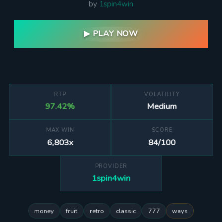
by
1spin4win
▶ PLAY NOW
RTP
VOLATILITY
97.42%
Medium
MAX WIN
SCORE
6,803x
84/100
PROVIDER
1spin4win
money
fruit
retro
classic
777
ways