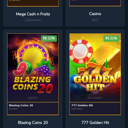
Casino
Mega Cash n Fruits
AGT
1spin4win
96.22%
96.21%
Blazing Coins 20
777 Golden Hit