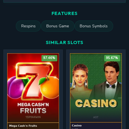
FEATURES
Respins
Bonus Game
Bonus Symbols
SIMILAR SLOTS
97.46%
95.67%