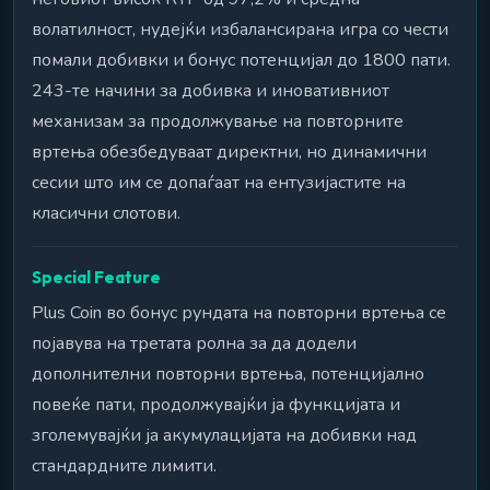
волатилност, нудејќи избалансирана игра со чести
помали добивки и бонус потенцијал до 1800 пати.
243-те начини за добивка и иновативниот
механизам за продолжување на повторните
вртења обезбедуваат директни, но динамични
сесии што им се допаѓаат на ентузијастите на
класични слотови.
Special Feature
Plus Coin во бонус рундата на повторни вртења се
појавува на третата ролна за да додели
дополнителни повторни вртења, потенцијално
повеќе пати, продолжувајќи ја функцијата и
зголемувајќи ја акумулацијата на добивки над
стандардните лимити.