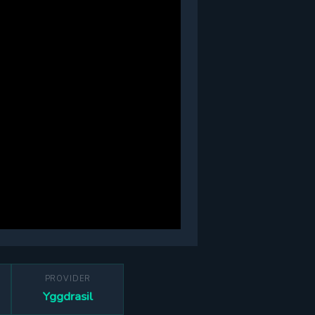
PROVIDER
Yggdrasil