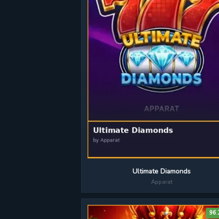
Ultimate Diamonds
Apparat
96