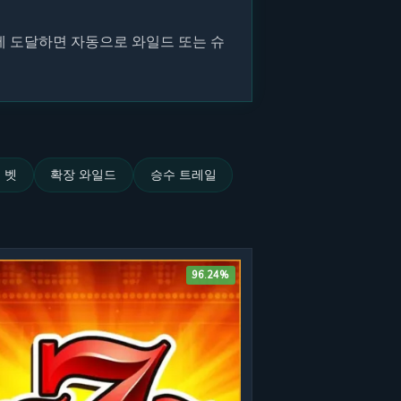
트에 도달하면 자동으로 와일드 또는 슈
 벳
확장 와일드
승수 트레일
96.24%