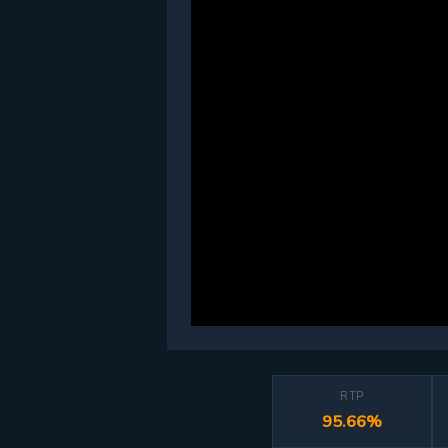
RTP
95.66%