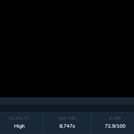
VOLATILITY
MAX WIN
SCORE
High
8,747x
72.9/100