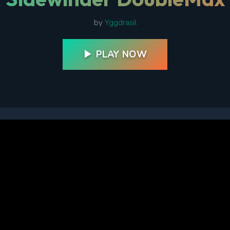
by
Yggdrasil
▶ PLAY NOW