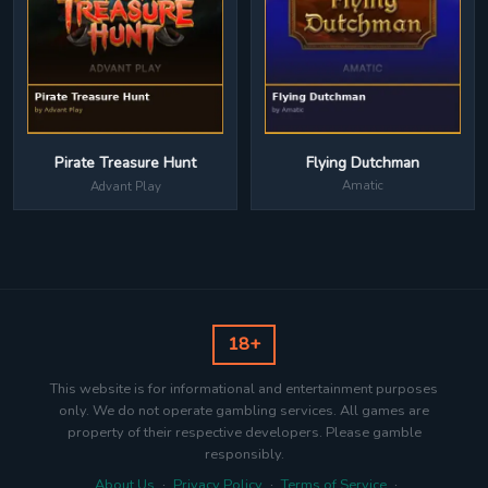
Flying Dutchman
Pirate Treasure Hunt
Amatic
Advant Play
18+
This website is for informational and entertainment purposes
only. We do not operate gambling services. All games are
property of their respective developers. Please gamble
responsibly.
About Us
·
Privacy Policy
·
Terms of Service
·