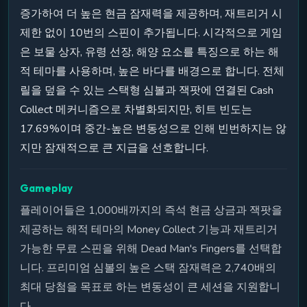
증가하여 더 높은 현금 잠재력을 제공하며, 재트리거 시
제한 없이 10번의 스핀이 추가됩니다. 시각적으로 게임
은 보물 상자, 유령 선장, 해양 요소를 특징으로 하는 해
적 테마를 사용하며, 높은 바다를 배경으로 합니다. 전체
릴을 덮을 수 있는 스택형 심볼과 잭팟에 연결된 Cash
Collect 메커니즘으로 차별화되지만, 히트 빈도는
17.69%이며 중간-높은 변동성으로 인해 빈번하지는 않
지만 잠재적으로 큰 지급을 선호합니다.
Gameplay
플레이어들은 1,000배까지의 즉석 현금 상금과 잭팟을
제공하는 해적 테마의 Money Collect 기능과 재트리거
가능한 무료 스핀을 위해 Dead Man's Fingers를 선택합
니다. 프리미엄 심볼의 높은 스택 잠재력은 2,740배의
최대 당첨을 목표로 하는 변동성이 큰 세션을 지원합니
다.