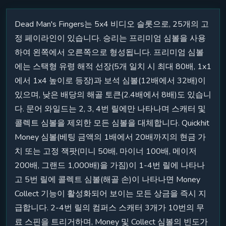
Dead Man's Fingers는 5x4 비디오 슬롯으로, 25개의 고
정 페이라인이 있습니다. 승리는 프리미엄 심볼을 사용
하여 왼쪽에서 오른쪽으로 형성됩니다. 프리미엄 심볼
에는 스택형 유령 해적 선장(5개 일치 시 최대 80배, 1x1
에서 1x4 높이로 등장)과 보석 심볼(12배에서 32배)이
있으며, 낮은 배당의 해골 토큰(2.4배에서 8배)도 있습니
다. 문어 와일드는 2, 3, 4번 릴에만 나타나며 스캐터 및
콜렉트 심볼을 제외한 모든 심볼을 대체합니다. Quickhit
Money 심볼(베팅 금액의 1배에서 20배까지의 현금 가
치 또는 고정 잭팟(미니 50배, 마이너 100배, 메이저
200배, 그랜드 1,000배)을 가짐)이 1-4번 릴에 나타나
고 5번 릴에 콜렉트 심볼(해골 손)이 나타나면 Money
Collect 기능이 활성화되어 보이는 모든 상금을 즉시 지
급합니다. 2-4번 릴의 컴퍼스 스캐터 3개가 10번의 무
료 스핀을 트리거하며, Money 및 Collect 심볼의 빈도가