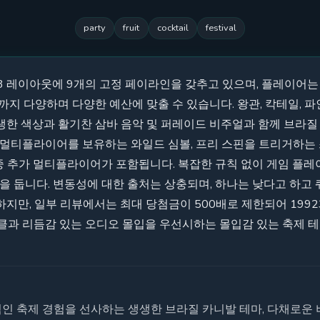
party
fruit
cocktail
festival
naval은 5-3 레이아웃에 9개의 고정 페이라인을 갖추고 있으며, 플
8까지 다양하며 다양한 예산에 맞출 수 있습니다. 왕관, 칵테일, 파
생생한 색상과 활기찬 삼바 음악 및 퍼레이드 비주얼과 함께 브라
멀티플라이어를 보유하는 와일드 심볼, 프리 스핀을 트리거하는 
드 중 추가 멀티플라이어가 포함됩니다. 복잡한 규칙 없이 게임 플
둡니다. 변동성에 대한 출처는 상충되며, 하나는 낮다고 하고 쿼리
하지만, 일부 리뷰에서는 최대 당첨금이 500배로 제한되어 1992
과 리듬감 있는 오디오 몰입을 우선시하는 몰입감 있는 축제 
을 매력적인 축제 경험을 선사하는 생생한 브라질 카니발 테마, 다채로