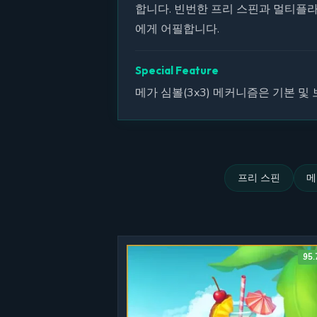
합니다. 빈번한 프리 스핀과 멀티플
에게 어필합니다.
Special Feature
메가 심볼(3x3) 메커니즘은 기본 
프리 스핀
메
95