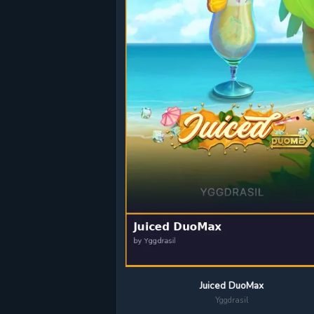
Juiced DuoMax
Yggdrasil