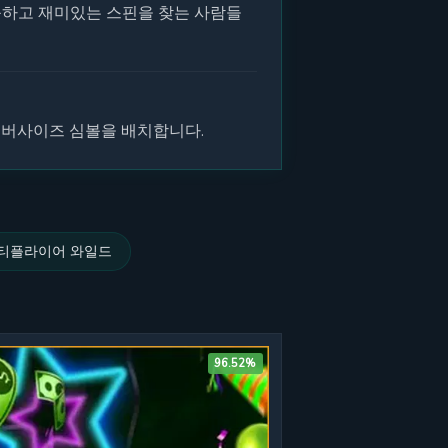
능하고 재미있는 스핀을 찾는 사람들
 오버사이즈 심볼을 배치합니다.
티플라이어 와일드
96.52%