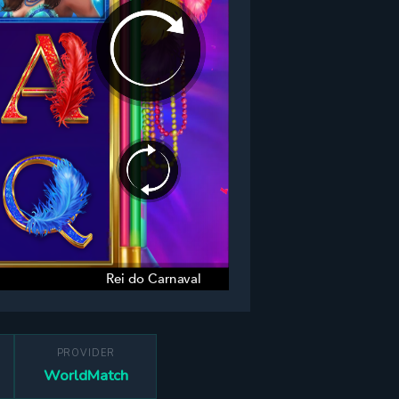
PROVIDER
WorldMatch