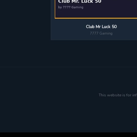
Club Mr Luck 50
7777 Gaming
This website is for i