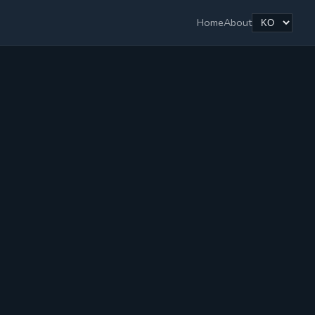
Home
About