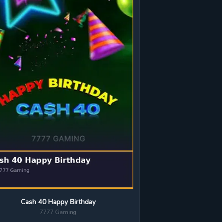
Cash 40 Happy Birthday
7777 Gaming