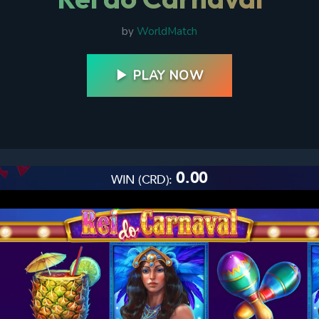
by
WorldMatch
▶ PLAY NOW