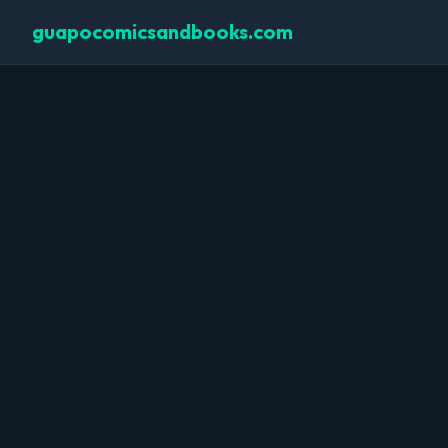
guapocomicsandbooks.com