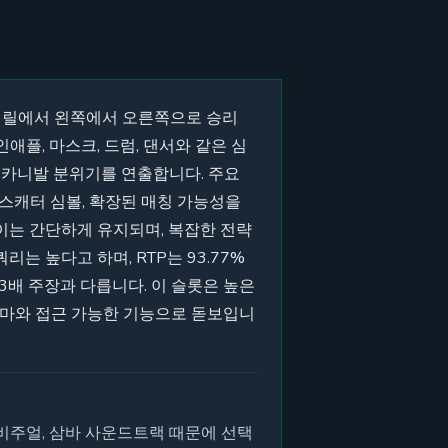
레이어는 릴에서 왼쪽에서 오른쪽으로 승리
인애플, 마스크, 드럼, 댄서와 같은 심
질 카니발 분위기를 연출합니다. 주요
스캐터 심볼, 확장된 매칭 가능성을
레이는 간단하게 유지되며, 복잡한 전략
는 높다고 하며, RTP는 93.77%
3배 주장과 다릅니다. 이 슬롯은 높은
테마와 접근 가능한 기능으로 돋보입니
운 비주얼, 삼바 사운드트랙 때문에 선택