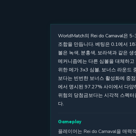
WorldMatch의 Rei do Car
조합을 만듭니다. 베팅은 0.1에서 1
볼은 녹색, 분홍색, 보라색과 같은 
메커니즘에는 다른 심볼을 대체하고 
위한 메가 3x3 심볼, 보너스 라운
보다는 빈번한 보너스 활성화에 중점을 
에서 명시된 97.27% 사이에서 다양
위험의 당첨금보다는 시각적 스펙터클
다.
Gameplay
플레이어는 Rei do Carnaval