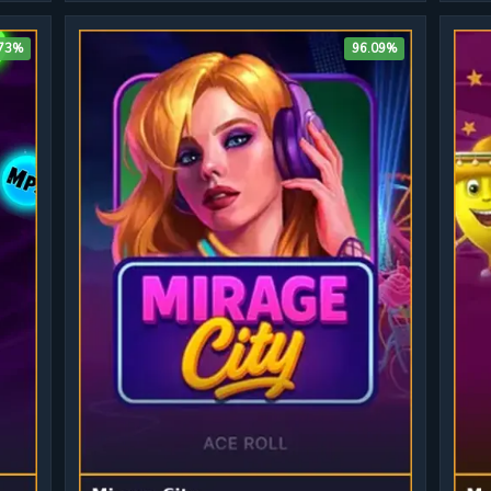
.73%
96.09%