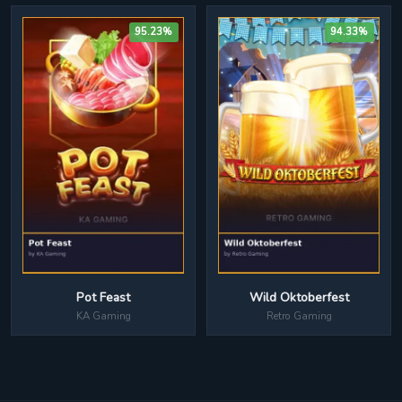
95.23%
94.33%
Pot Feast
Wild Oktoberfest
KA Gaming
Retro Gaming