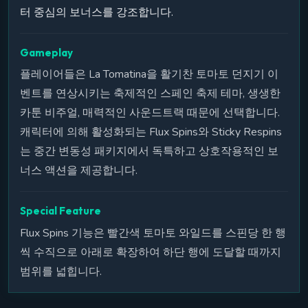
터 중심의 보너스를 강조합니다.
Gameplay
플레이어들은 La Tomatina을 활기찬 토마토 던지기 이
벤트를 연상시키는 축제적인 스페인 축제 테마, 생생한
카툰 비주얼, 매력적인 사운드트랙 때문에 선택합니다.
캐릭터에 의해 활성화되는 Flux Spins와 Sticky Respins
는 중간 변동성 패키지에서 독특하고 상호작용적인 보
너스 액션을 제공합니다.
Special Feature
Flux Spins 기능은 빨간색 토마토 와일드를 스핀당 한 행
씩 수직으로 아래로 확장하여 하단 행에 도달할 때까지
범위를 넓힙니다.