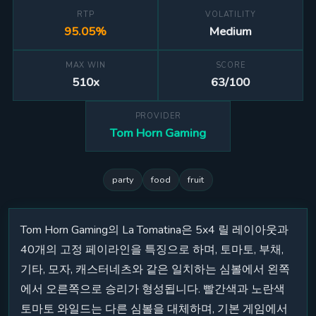
RTP
VOLATILITY
95.05%
Medium
MAX WIN
SCORE
510x
63/100
PROVIDER
Tom Horn Gaming
party
food
fruit
Tom Horn Gaming의 La Tomatina은 5x4 릴 레이아웃과
40개의 고정 페이라인을 특징으로 하며, 토마토, 부채,
기타, 모자, 캐스터네츠와 같은 일치하는 심볼에서 왼쪽
에서 오른쪽으로 승리가 형성됩니다. 빨간색과 노란색
토마토 와일드는 다른 심볼을 대체하며, 기본 게임에서