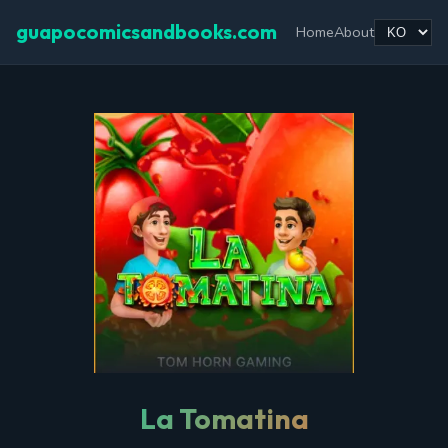
guapocomicsandbooks.com
Home
About
La Tomatina