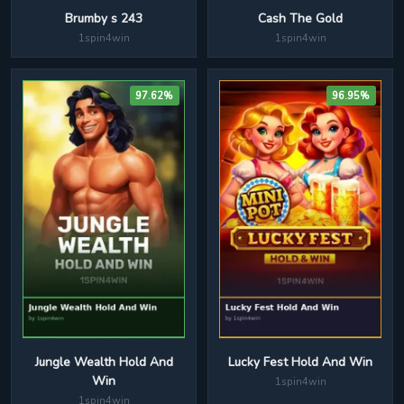
Brumby s 243
Cash The Gold
1spin4win
1spin4win
97.62%
96.95%
Lucky Fest Hold And Win
Jungle Wealth Hold And
Win
1spin4win
1spin4win