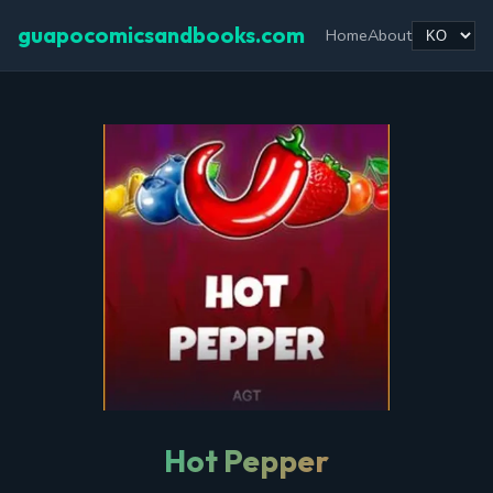
guapocomicsandbooks.com
Home
About
Hot Pepper