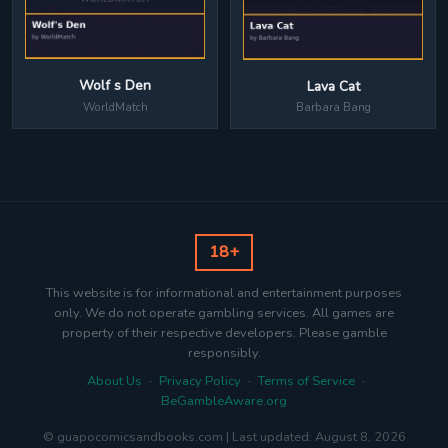
Wolf s Den
Lava Cat
WorldMatch
Barbara Bang
18+
This website is for informational and entertainment purposes
only. We do not operate gambling services. All games are
property of their respective developers. Please gamble
responsibly.
About Us
·
Privacy Policy
·
Terms of Service
·
BeGambleAware.org
© guapocomicsandbooks.com | Last updated: August 8, 2026