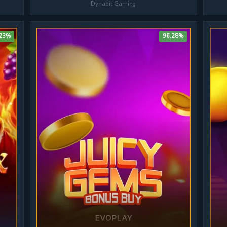
Dynabit Gaming
.23%
96.28%