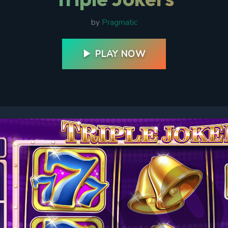
by
Pragmatic
▶ PLAY NOW