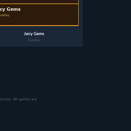
Juicy Gems
Evoplay
ervices. All games are