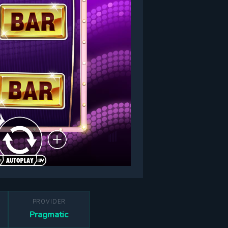
PROVIDER
Pragmatic