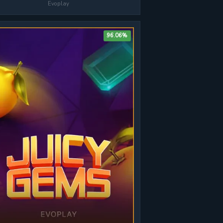
Evoplay
96.06%