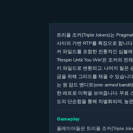
트리플 조커(Triple Jokers)는 P
사이의 가변 RTP를 특징으로 합니다. 
커 와일드를 포함한 전통적인 심볼에 
'Respin Until You Win'은
키 와일드로 변환되고, 나머지 릴은 
금을 위해 그리드를 채울 수 있습니다
는 원 암드 밴디트(one-armed b
한 레트로 미학을 보여줍니다. 무료
도의 단순함을 통해 차별화되며, 높
Gameplay
플레이어들은 트리플 조커(Triple 