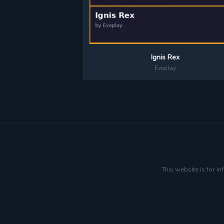
Ignis Rex
Evoplay
This website is for i