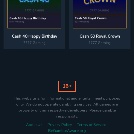
Cash 50 Royal Crown
Cash 40 Happy Birthday
7777 Gaming
7777 Gaming
18+
This website is for informational and entertainment purposes
only. We do not operate gambling services. All games are
property of their respective developers. Please gamble
responsibly.
About Us
·
Privacy Policy
·
Terms of Service
·
BeGambleAware.org