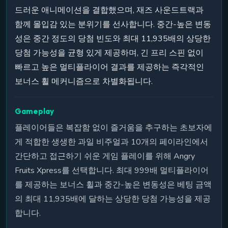
드러운 애니메이션을 결합했으며, 재즈 사운드트랙과
함께 몰입감 있는 분위기를 선사합니다. 중간-높은 변동
성은 중간 정도의 당첨 빈도와 최대 11,935배의 상당한
당첨 가능성을 균형 있게 제공하며, 긴 프리 스핀 없이
빠르고 높은 멀티플라이어 결과를 제공하는 즉각적인
보너스 휠 메커니즘으로 차별화됩니다.
Gameplay
플레이어들은 복잡함 없이 즐거움을 추구하는 초보자에
게 적합한 생생한 과일 비주얼과 10개의 페이라인에서
간단하고 접근하기 쉬운 게임 플레이를 위해 Angry
Fruits Xpress를 선택합니다. 최대 999배 멀티플라이어
를 제공하는 보너스 휠과 중간-높은 변동성은 베팅 금액
의 최대 11,935배에 달하는 상당한 당첨 가능성을 제공
합니다.