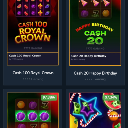
Cash 100 Royal Crown
Cash 20 Happy Birthday
7777 Gaming
7777 Gaming
97.38%
97.34%