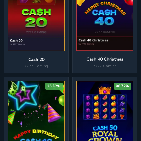
Cash 40 Christmas
Cash 20
7777 Gaming
7777 Gaming
96.52%
96.72%