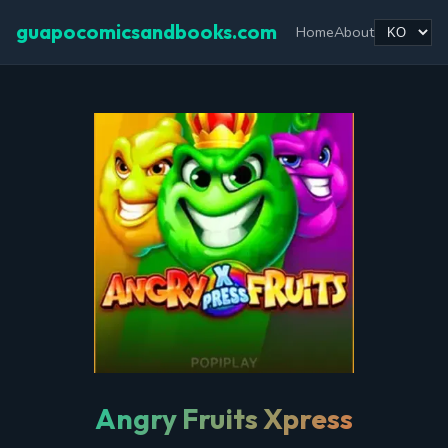
guapocomicsandbooks.com
Home
About
Angry Fruits Xpress