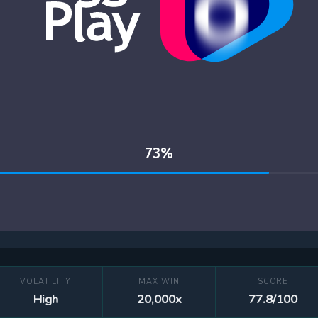
VOLATILITY
MAX WIN
SCORE
High
20,000x
77.8/100