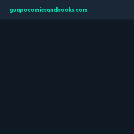
guapocomicsandbooks.com