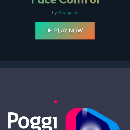
by
Poggiplay
▶ PLAY NOW