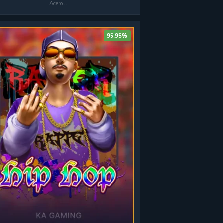
Aceroll
95.95%