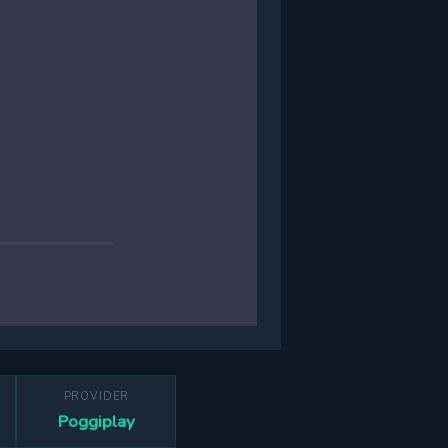
PROVIDER
Poggiplay