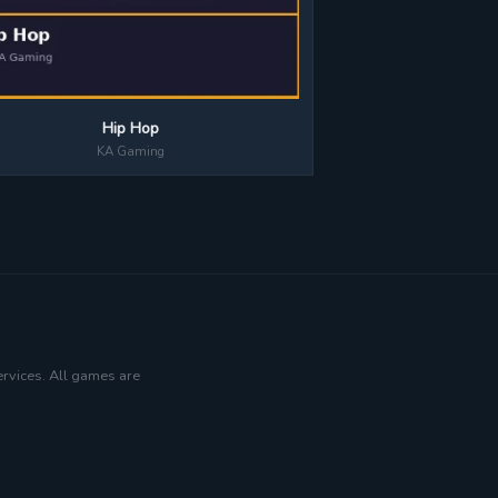
Hip Hop
KA Gaming
ervices. All games are