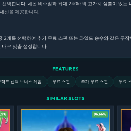
 선택합니다. 네온 비주얼과 최대 240배의 고가치 심볼이 있
세션을 제공합니다.
 2개를 선택하여 추가 무료 스핀 또는 와일드 승수와 같은 무작
 대로 맞춤 설정합니다.
FEATURES
젝트 선택 보너스 게임
무료 스핀
추가 무료 스핀
무료 
SIMILAR SLOTS
.09%
96.66%