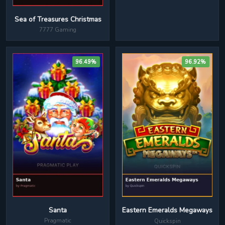
Sea of Treasures Christmas
7777 Gaming
96.49%
96.92%
Santa
Eastern Emeralds Megaways
Pragmatic
Quickspin