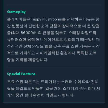
Gameplay
플레이어들은 Trippy Mushrooms를 선택하는 이유는 중
간 변동성이 빈번한 소액 당첨과 잠재적으로 더 큰 당첨
금(최대 86000배)의 균형을 맞추고, 스태킹 와일드와
유머러스한 당첨 애니메이션으로 강화되기 때문입니다.
점진적인 전체 와일드 릴을 갖춘 무료 스핀 기능은 시각
적으로 기괴하고 사이키델릭한 환경에서 독특한 고액
당첨 기회를 제공합니다.
Special Feature
무료 스핀 라운드는 트리거하는 스캐터 수에 따라 전체
릴을 와일드로 만들며, 일곱 개의 스캐터의 경우 최대 세
개의 중간 릴이 완전히 와일드가 됩니다.