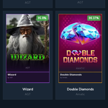
AGT
AGT
95.8%
96.37%
Wizard
Double Diamonds
AGT
Amatic