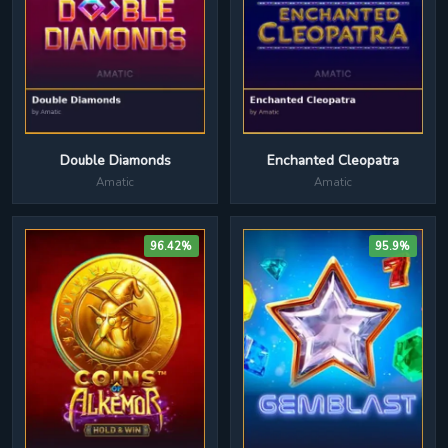
Double Diamonds
Enchanted Cleopatra
Amatic
Amatic
96.42%
95.9%