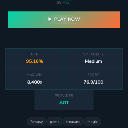
by
AGT
▶ PLAY NOW
RTP
VOLATILITY
95.16%
Medium
MAX WIN
SCORE
8,400x
76.9/100
PROVIDER
AGT
fantasy
gems
treasure
magic