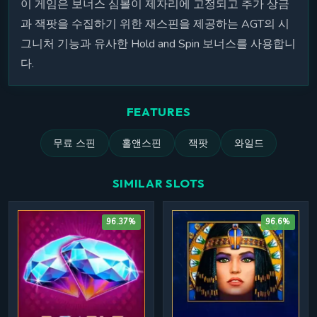
이 게임은 보너스 심볼이 제자리에 고정되고 추가 상금
과 잭팟을 수집하기 위한 재스핀을 제공하는 AGT의 시
그니처 기능과 유사한 Hold and Spin 보너스를 사용합니
다.
FEATURES
무료 스핀
홀앤스핀
잭팟
와일드
SIMILAR SLOTS
96.37%
96.6%