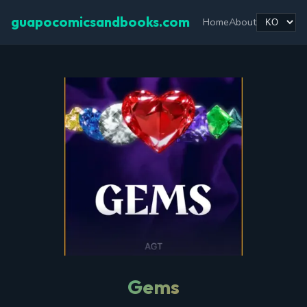
guapocomicsandbooks.com
Home
About
Gems