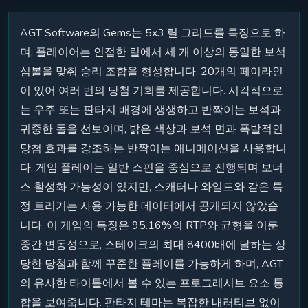
AGT Software의 Gems는 5x3 릴 그리드를 특징으로 하
며, 플레이어는 인접한 릴에서 세 개 이상의 동일한 보석
심볼을 맞춰 승리 조합을 형성합니다. 20개의 페이라인
이 있어 여러 번의 당첨 기회를 제공합니다. 시각적으로
는 우주 또는 판타지 배경에 생생하고 반짝이는 보석과
귀중한 돌을 선보이며, 밝은 색상과 보석 면과 폭발적인
당첨 효과를 강조하는 반짝이는 애니메이션을 사용합니
다. 게임 플레이는 일반 스핀을 중심으로 진행되며 보너
스 활성화 가능성이 있지만, 스캐터나 와일드와 같은 특
정 트리거는 사용 가능한 데이터에서 공개되지 않았습
니다. 이 게임의 특징은 95.16%의 RTP와 균형을 이룬
중간 변동성으로, 스테이크의 최대 8400배에 달하는 상
당한 당첨과 함께 꾸준한 플레이를 가능하게 하며, AGT
의 유사한 타이틀에서 볼 수 있는 프로그레시브 요소 통
합을 보여줍니다. 판타지 테마는 복잡한 내러티브 없이