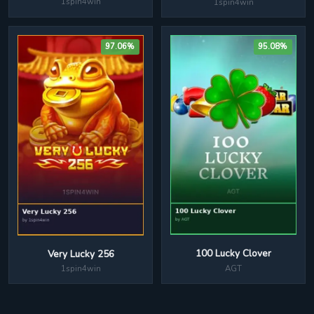
1spin4win
1spin4win
97.06%
95.08%
100 Lucky Clover
Very Lucky 256
AGT
1spin4win