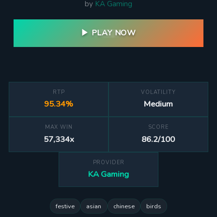
by
KA Gaming
▶ PLAY NOW
RTP
VOLATILITY
95.34%
Medium
MAX WIN
SCORE
57,334x
86.2/100
PROVIDER
KA Gaming
festive
asian
chinese
birds