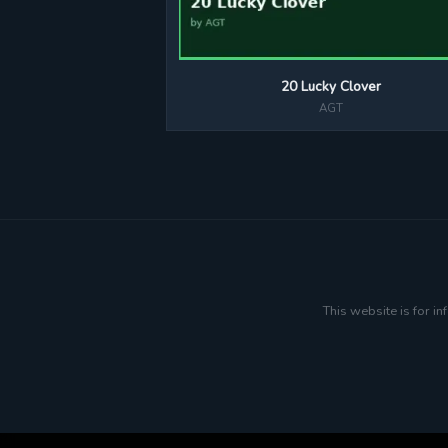
20 Lucky Clover
AGT
This website is for i