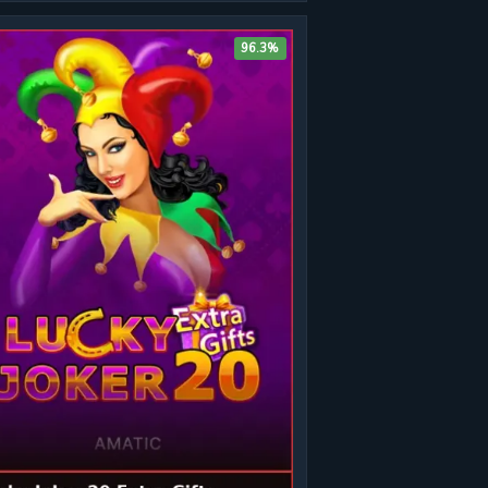
96.3%