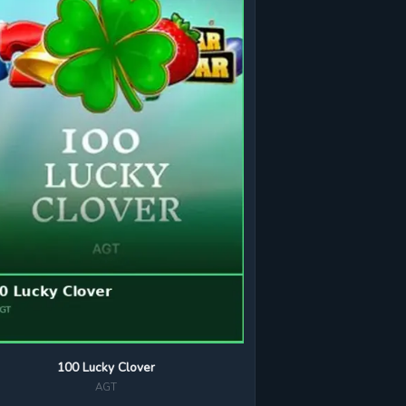
100 Lucky Clover
AGT