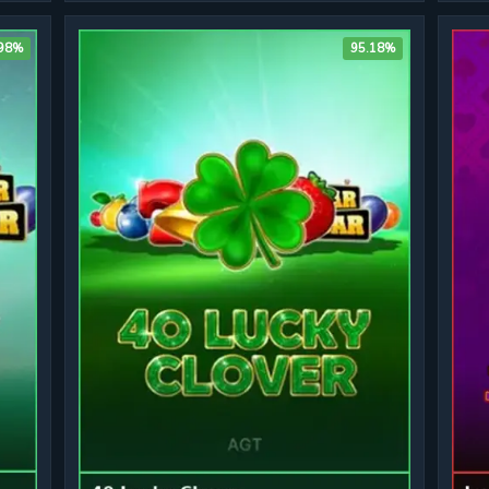
.98%
95.18%