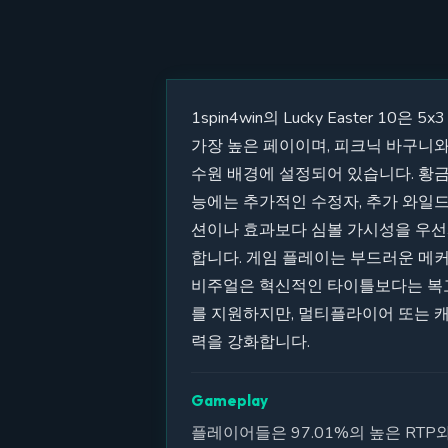
1spin4win의 Lucky Easter
가장 높은 페이이며, 피크닉 바구니와
수원 배경에 설정되어 있습니다. 황금
능에는 추가적인 수정자, 추가 와일
션이나 효과보다 심볼 가시성을 우선
합니다. 게임 플레이는 부드러운 메커
비주얼은 혁신적인 타이틀보다는 복고풍
를 지원하지만, 멀티플라이어 또는 
력을 강화합니다.
Gameplay
플레이어들은 97.01%의 높은 RTP와