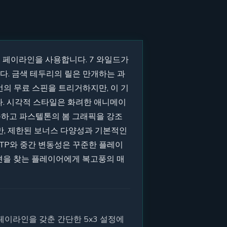
 고정 페이라인을 사용합니다. 7 와일드가
다. 금색 테두리의 릴은 만개하는 과
번의 무료 스핀을 트리거하지만, 이 기
다. 시각적 스타일은 화려한 애니메이
순하고 파스텔톤의 봄 그래픽을 강조
만, 제한된 보너스 다양성과 기본적인
TP와 중간 변동성은 꾸준한 플레이
션을 찾는 플레이어에게 복고풍의 매
의 페이라인을 갖춘 간단한 5x3 설정에