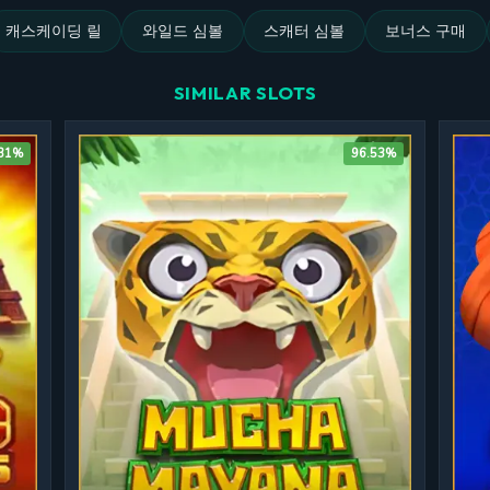
캐스케이딩 릴
와일드 심볼
스캐터 심볼
보너스 구매
SIMILAR SLOTS
.31%
96.53%