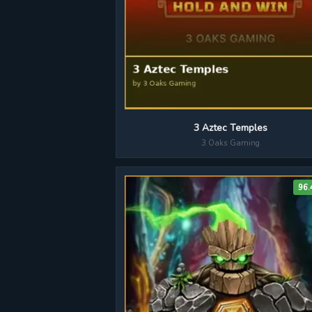
3 Aztec Temples
3 Oaks Gaming
96