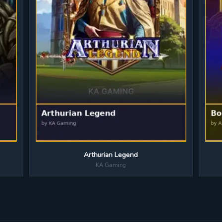
Arthurian Legend
KA Gaming