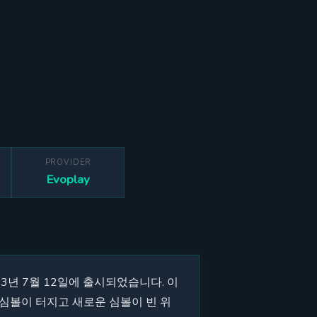
PROVIDER
Evoplay
2023년 7월 12일에 출시되었습니다. 이
 심볼이 터지고 새로운 심볼이 빈 위