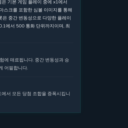
은 기본 게임 플레이 중에 x1에서
마 마스크를 포함한 심볼 이미지를 통해
슬롯은 중간 변동성으로 다양한 플레이
.1에서 500 통화 단위까지이며, 최
험에 매료됩니다. 중간 변동성과 승
게 어필합니다.
드에서 모든 당첨 조합을 증폭시킵니