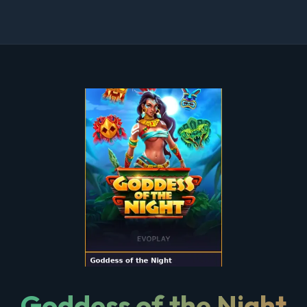
Goddess of the Night