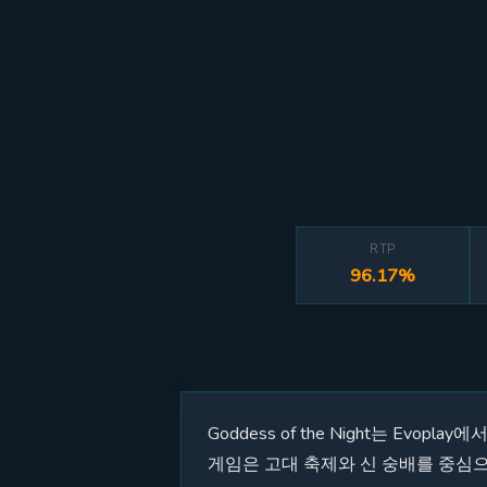
RTP
96.17%
Goddess of the Night는 Ev
게임은 고대 축제와 신 숭배를 중심으