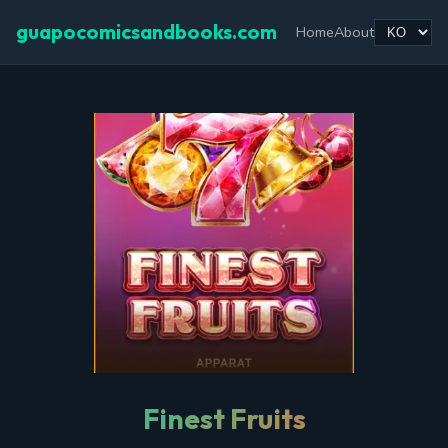
guapocomicsandbooks.com
Home
About
Finest Fruits