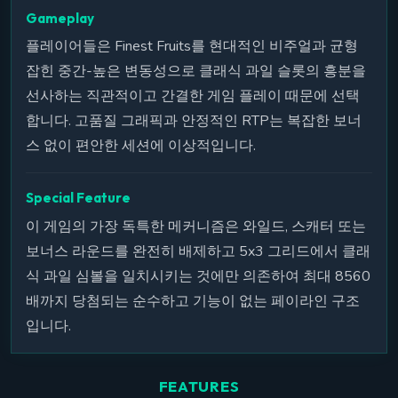
Gameplay
플레이어들은 Finest Fruits를 현대적인 비주얼과 균형
잡힌 중간-높은 변동성으로 클래식 과일 슬롯의 흥분을
선사하는 직관적이고 간결한 게임 플레이 때문에 선택
합니다. 고품질 그래픽과 안정적인 RTP는 복잡한 보너
스 없이 편안한 세션에 이상적입니다.
Special Feature
이 게임의 가장 독특한 메커니즘은 와일드, 스캐터 또는
보너스 라운드를 완전히 배제하고 5x3 그리드에서 클래
식 과일 심볼을 일치시키는 것에만 의존하여 최대 8560
배까지 당첨되는 순수하고 기능이 없는 페이라인 구조
입니다.
FEATURES