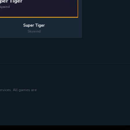
Super Tiger
Skywind
ervices. All games are