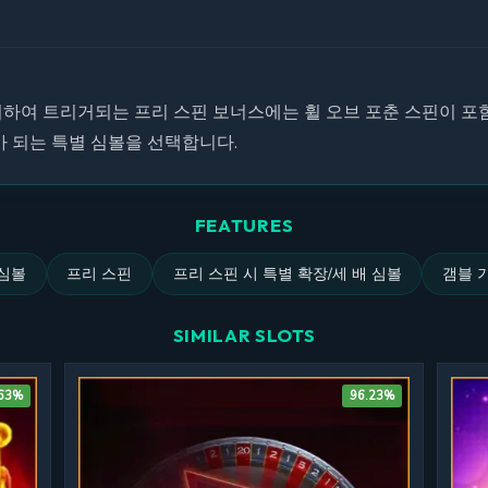
하여 트리거되는 프리 스핀 보너스에는 휠 오브 포춘 스핀이 포함
가 되는 특별 심볼을 선택합니다.
FEATURES
심볼
프리 스핀
프리 스핀 시 특별 확장/세 배 심볼
갬블 
SIMILAR SLOTS
.63%
96.23%