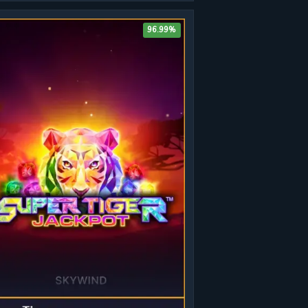
96.99%