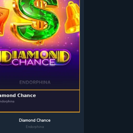
Diamond Chance
Endorphina