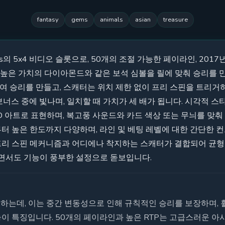
fantasy
gems
animals
asian
treasure
ndustries의 5x4 비디오 슬롯으로, 50개의 조절 가능한 페이라인, 2
 및 높은 가치의 다이아몬드와 같은 보석 심볼을 릴에 맞춰 승리를 
 승리를 만들고, 스캐터는 위치 제한 없이 프리 스핀을 트리거하
너스 중에 빛나며, 일치할 때 가치가 세 배가 됩니다. 시각적 스타
 아트로 표현하며, 복고풍 사운드와 카드 색상 또는 무늬를 맞춰
0부터 높은 한도까지 다양하며, 라인 및 베팅 레벨에 대한 간단한
프리 스핀 메커니즘과 어디에나 착지하는 스캐터가 결합되어 균형 
면서도 기능이 풍부한 설정으로 돋보입니다.
 선택하는데, 이는 중간 변동성으로 인해 규칙적인 승리를 보장하며, 
능이 특징입니다. 50개의 페이라인과 높은 RTP는 고급스러운 