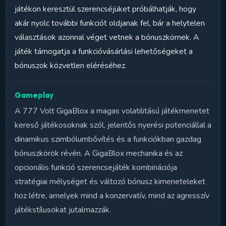
játékon keresztül szerencséjüket próbálhatják, hogy
akár nyolc további funkciót oldjanak fel, bár a helytelen
választások azonnal véget vetnek a bónuszkörnek. A
játék támogatja a funkcióvásárlási lehetőségeket a
bónuszok közvetlen eléréséhez.
Gameplay
A 777 Volt GigaBlox a magas volatilitású játékmenetet
kereső játékosoknak szól, jelentős nyerési potenciállal a
dinamikus szimbólumbővítés és a funkciókban gazdag
bónuszkörök révén. A GigaBlox mechanika és az
opcionális funkció szerencsejáték kombinációja
stratégiai mélységet és változó bónusz kimeneteleket
hoz létre, amelyek mind a konzervatív, mind az agresszív
játékstílusokat jutalmazzák.