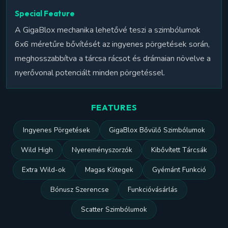
Special Feature
A GigaBlox mechanika lehetővé teszi a szimbólumok
6x6 méretűre bővítését az ingyenes pörgetések során,
meghosszabbítva a tárcsa rácsot és drámaian növelve a
nyerővonal potenciált minden pörgetéssel.
FEATURES
Ingyenes Pörgetések
GigaBlox Bővülő Szimbólumok
Wild High
Nyereményszorzók
Kibővített Tárcsák
Extra Wild-ok
Magas Kötegek
Gyémánt Funkció
Bónusz Szerencse
Funkcióvásárlás
Scatter Szimbólumok