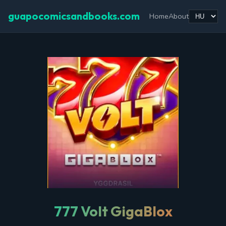
guapocomicsandbooks.com
Home
About
777 Volt GigaBlox