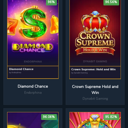
96%
96.56%
Diamond Chance
Crown Supreme Hold and
Win
Endorphina
Dynabit Gaming
96.06%
95.82%