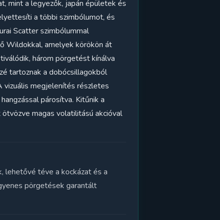
at, mint a legyezők, japán épületek és
yettesíti a többi szimbólumot, és
urai Scatter szimbólummal
ülő Wildokkal, amelyek körökön át
válódik, három pörgetést kínálva
zé tartoznak a dobócsillagokból
vizuális megjelenítés részletes
hangzással párosítva. Kitűnik a
ötvözve magas volatilitású akcióval
k, lehetővé téve a kockázat és a
ngyenes pörgetések garantált