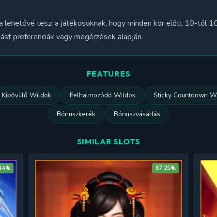
a lehetővé teszi a játékosoknak, hogy minden kör előtt 10-től 10
bást preferenciák vagy megérzések alapján.
FEATURES
Kibővülő Wildok
Felhalmozódó Wildok
Sticky Countdown W
Bónuszkerék
Bónuszvásárlás
SIMILAR SLOTS
.14%
97.25%