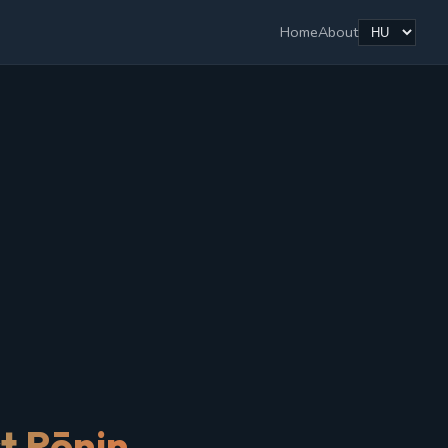
Home
About
t Rōnin