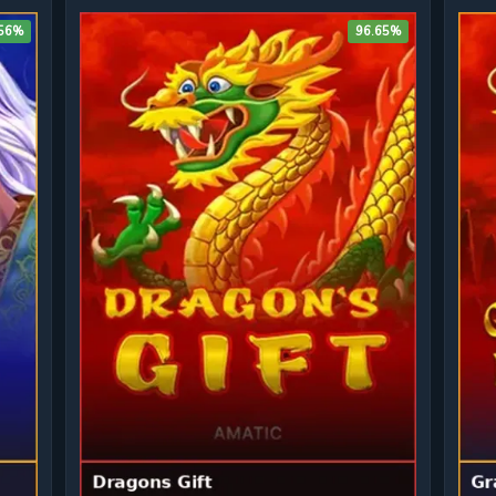
.56%
96.65%