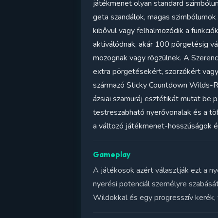
játékmenet olyan standard szimbólumok
geta szandálok, magas szimbólumok e
kibővül vagy felhalmozódik a funkci
aktiválódnak, akár 100 pörgetésig vá
mozognak vagy rögzülnek. A Szerencs
extra pörgetésekért, szorzókért vagy
származó Sticky Countdown Wilds-Res
ázsiai szamuráj esztétikát mutat be 
testreszabható nyerővonalak és a tö
a változó játékmenet-hosszúságok é
Gameplay
A játékosok azért választják ezt a n
nyerési potenciál személyre szabásá
Wildokkal és egy progresszív kerék,