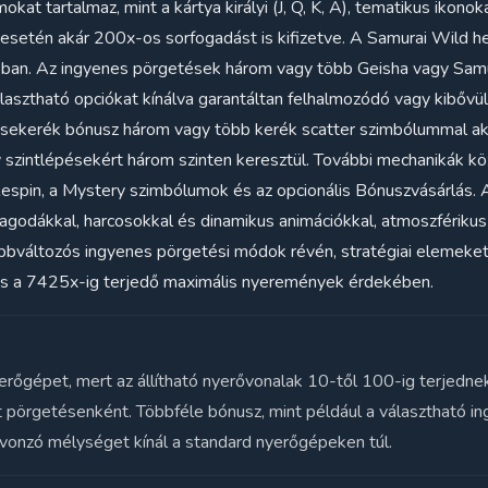
at tartalmaz, mint a kártya királyi (J, Q, K, A), tematikus ikonok
setén akár 200x-os sorfogadást is kifizetve. A Samurai Wild hel
ókban. Az ingyenes pörgetések három vagy több Geisha vagy Sam
lasztható opciókat kínálva garantáltan felhalmozódó vagy kibőv
ekerék bónusz három vagy több kerék scatter szimbólummal akti
 szintlépésekért három szinten keresztül. További mechanikák kö
pin, a Mystery szimbólumok és az opcionális Bónuszvásárlás. A 
pagodákkal, harcosokkal és dinamikus animációkkal, atmoszférikus 
bbváltozós ingyenes pörgetési módok révén, stratégiai elemeket 
s a 7425x-ig terjedő maximális nyeremények érdekében.
yerőgépet, mert az állítható nyerővonalak 10-től 100-ig terjedne
t pörgetésenként. Többféle bónusz, mint például a választható i
 vonzó mélységet kínál a standard nyerőgépeken túl.