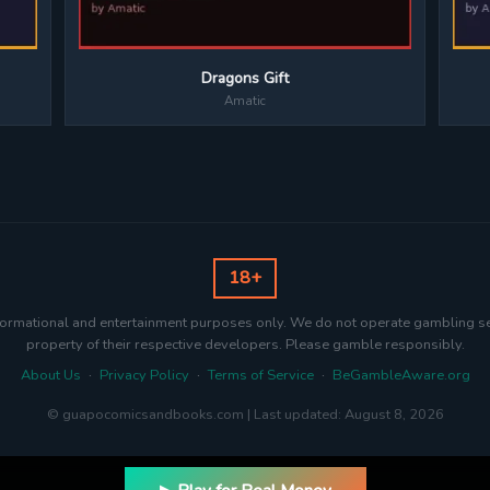
Dragons Gift
Amatic
18+
nformational and entertainment purposes only. We do not operate gambling s
property of their respective developers. Please gamble responsibly.
About Us
·
Privacy Policy
·
Terms of Service
·
BeGambleAware.org
© guapocomicsandbooks.com | Last updated: August 8, 2026