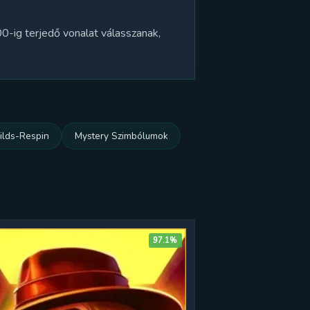
0-ig terjedő vonalat válasszanak,
ilds-Respin
Mystery Szimbólumok
97.1%