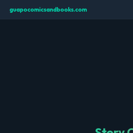
guapocomicsandbooks.com
Story 