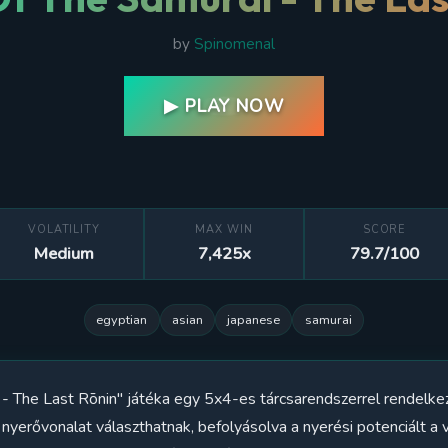
by
Spinomenal
▶ PLAY NOW
VOLATILITY
MAX WIN
SCORE
Medium
7,425x
79.7/100
egyptian
asian
japanese
samurai
- The Last Rōnin" játéka egy 5x4-es tárcsarendszerrel rendelkez
ó nyerővonalat választhatnak, befolyásolva a nyerési potenciált a 