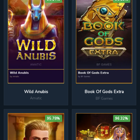
Wild Anubis
Book Of Gods Extra
Amatic
BF Games
95.78%
96.32%