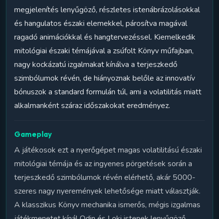
megjelenítés lenyűgöző, részletes istenábrázolásokkal
és hangulatos északi elemekkel, párosítva magával
ragadó animációkkal és hangtervezéssel. Kiemelkedik
mitológiai északi témájával a zsúfolt Könyv műfajban,
nagy kockázatú izgalmakat kínálva a terjeszkedő
szimbólumok révén, de hiányoznak belőle az innovatív
bónuszok a standard formulán túl, ami a volatilitás miatt
alkalmanként száraz időszakokat eredményez.
Gameplay
A játékosok ezt a nyerőgépet magas volatilitású északi
mitológiai témája és az ingyenes pörgetések során a
terjeszkedő szimbólumok révén elérhető, akár 5000-
szeres nagy nyeremények lehetősége miatt választják.
A klasszikus Könyv mechanika ismerős, mégis izgalmas
játékmenetet kínál Odin és Loki istenek lenyűgöző