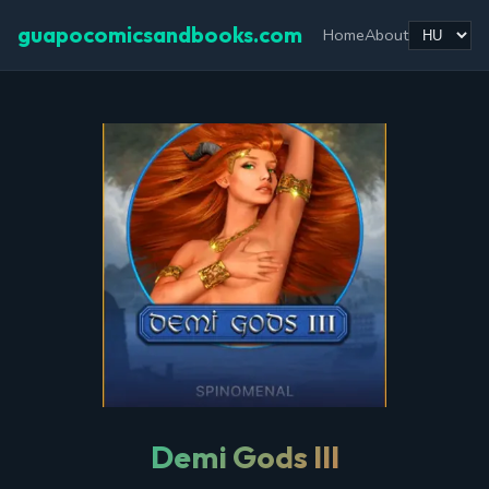
guapocomicsandbooks.com
Home
About
Demi Gods III