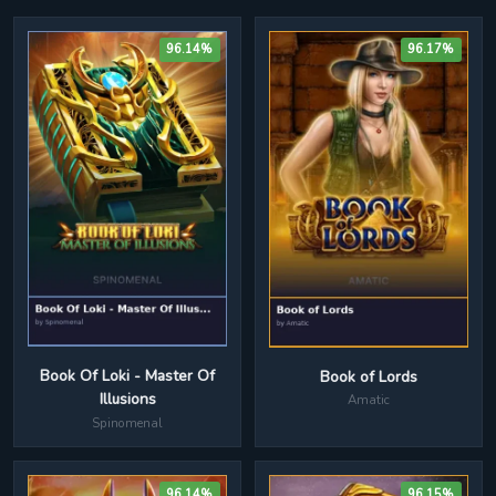
96.14%
96.17%
Book Of Loki - Master Of
Book of Lords
Illusions
Amatic
Spinomenal
96.14%
96.15%