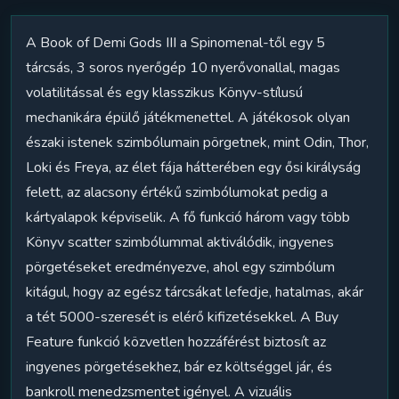
A Book of Demi Gods III a Spinomenal-től egy 5
tárcsás, 3 soros nyerőgép 10 nyerővonallal, magas
volatilitással és egy klasszikus Könyv-stílusú
mechanikára épülő játékmenettel. A játékosok olyan
északi istenek szimbólumain pörgetnek, mint Odin, Thor,
Loki és Freya, az élet fája hátterében egy ősi királyság
felett, az alacsony értékű szimbólumokat pedig a
kártyalapok képviselik. A fő funkció három vagy több
Könyv scatter szimbólummal aktiválódik, ingyenes
pörgetéseket eredményezve, ahol egy szimbólum
kitágul, hogy az egész tárcsákat lefedje, hatalmas, akár
a tét 5000-szeresét is elérő kifizetésekkel. A Buy
Feature funkció közvetlen hozzáférést biztosít az
ingyenes pörgetésekhez, bár ez költséggel jár, és
bankroll menedzsmentet igényel. A vizuális