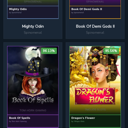
Book Of Demi Gods II
Mighty Odin
Spinomenal
Spinomenal
96.13%
95.56%