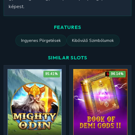
képest.
FEATURES
Ingyenes Pörgetések
Kibővülő Szimbólumok
SIMILAR SLOTS
95.41%
96.14%