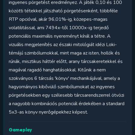
ingyenes pörgetést eredményez. A játék 0,10 és 100
közötti tétekkel játszható pörgetésenként, többféle
RTP opcióval, akár 96,01%-ig, közepes-magas
volatilitással, ami 7494x-től 10000x-ig terjedő
potenciális maximális nyereményt kínál a tétre. A
vizuális megjelenítés az északi mitológiát idézi Loki-
témájú szimbólumokkal, mint maga az isten, hollók és
rúnák, misztikus háttér előtt, arany tárcsakeretekkel és
magával ragadó hanghatásokkal. Kitűnik a nem
szokványos 6 tárcsás 'könyv' mechanikájával, amely a
hagyományos kibővülő szimbólumokat az ingyenes
pörgetésekben egy szélesebb tárcsarendszerrel ötvözi
a nagyobb kombinációs potenciál érdekében a standard
5x3-as könyv nyerőgépekhez képest.
Gameplay