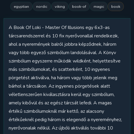
egyptian
nordic
viking
book-of
magic
book
A Book Of Loki - Master Of Illusions egy 6x3-as
tárcsarendszerrel és 10 fix nyerővonallal rendelkezik,
ahol a nyeremények balról jobbra képződnek, három
vagy több egyező szimbólum landolásával. A Könyv
szimbólum egyszerre működik wildként, helyettesítve
más szimbólumokat, és scatterként, 10 ingyenes
pörgetést aktiválva, ha három vagy több jelenik meg
bárhol a tárcsákon. Az ingyenes pörgetések alatt
véletlenszerűen kiválasztásra kerül egy szimbólum,
amely kibővül és az egész tárcsát lefedi. A magas
értékű szimbólumoknál már kettő, az alacsony
értékűeknél pedig három is elegendő a nyereményhez,
nyerővonalak nélkül. Az újbóli aktiválás további 10