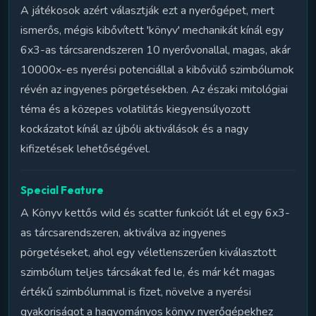
A játékosok azért választják ezt a nyerőgépet, mert
ismerős, mégis kibővített 'könyv' mechanikát kínál egy
6x3-as tárcsarendszeren 10 nyerővonallal, magas, akár
10000x-es nyerési potenciállal a kibővülő szimbólumok
révén az ingyenes pörgetésekben. Az északi mitológiai
téma és a közepes volatilitás kiegyensúlyozott
kockázatot kínál az újbóli aktiválások és a nagy
kifizetések lehetőségével.
Special Feature
A Könyv kettős wild és scatter funkciót lát el egy 6x3-
as tárcsarendszeren, aktiválva az ingyenes
pörgetéseket, ahol egy véletlenszerűen kiválasztott
szimbólum teljes tárcsákat fed le, és már két magas
értékű szimbólummal is fizet, növelve a nyerési
gyakoriságot a hagyományos könyv nyerőgépekhez