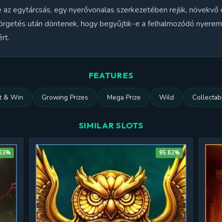
az egytárcsás, egy nyerővonalas szerkezetében rejlik, növekvő d
pörgetés után döntenek, hogy begyűjtik-e a felhalmozódó nyere
rt.
FEATURES
t & Win
Growing Prizes
Mega Prize
Wild
Collecta
SIMILAR SLOTS
.63%
95.62%