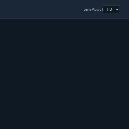
Home
About