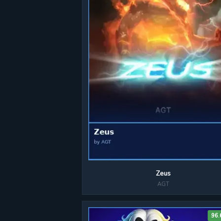
Zeus
AGT
96