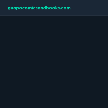
guapocomicsandbooks.com