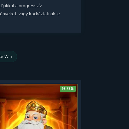
íjakkal a progresszív
ményeket, vagy kockáztatnak-e
ble Win
95.73%