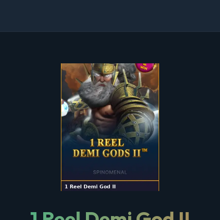
1 Reel Demi God II