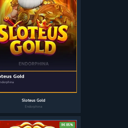
Sloteus Gold
Endorphina
96.85%