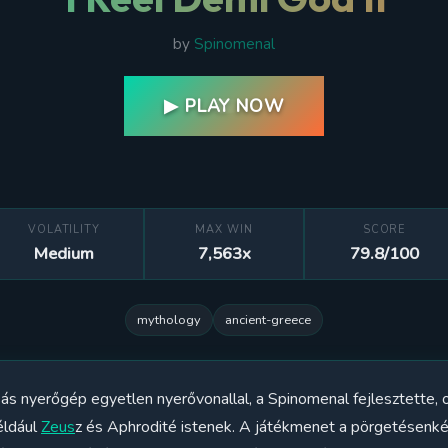
by
Spinomenal
▶ PLAY NOW
VOLATILITY
MAX WIN
SCORE
Medium
7,563x
79.8/100
mythology
ancient-greece
ás nyerőgép egyetlen nyerővonallal, a Spinomenal fejlesztette,
például
Zeus
z és Aphrodité istenek. A játékmenet a pörgetésenké