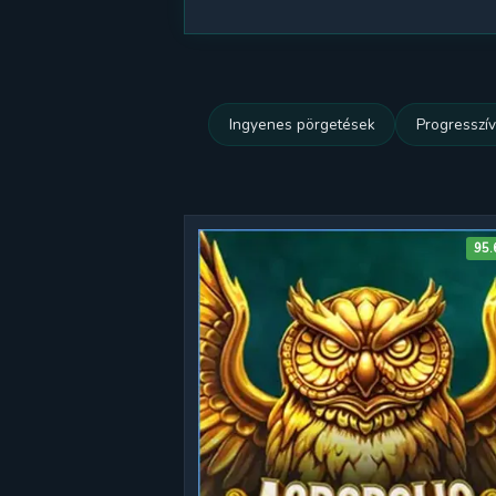
Ingyenes pörgetések
Progresszív
95