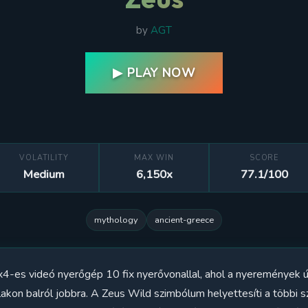
by
AGT
▶ PLAY NOW
VOLATILITY
MAX WIN
SCORE
Medium
6,150x
77.1/100
mythology
ancient-greece
4-es videó nyerőgép 10 fix nyerővonallal, ahol a nyeremények
lakon balról jobbra. A Zeus Wild szimbólum helyettesíti a többi